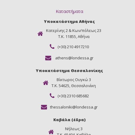
Καταστήματα
Υποκατάστημα Αθήνας
Κατερίνης 2 & Κων/πόλεως 23
Τ.Κ. 11855, Αθήνα
(+30) 210 4917210
athens@londessa.gr
Υποκατάστημα Θεσσαλονίκης
Βίκτωρος Ουγκώ 3
Τ.Κ. 54625, Θεσσαλονίκη
(+30) 2310 685682
thessaloniki@londessa.gr
Καβάλα (έδρα)
Νήλεως 3
Τ.Κ. 65404, Καβάλα