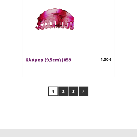
Κλάμερ (9,5cm) J059
1,30 €
1
2
3