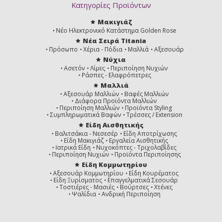
Κατηγορίες Προϊόντων
Μακιγιάζ
Νέο Ηλεκτρονικό Κατάστημα Golden Rose
Νέα Σειρά Titania
Πρόσωπο
Χέρια - Πόδια
Μαλλιά
Αξεσουάρ
Νύχια
Ασετόν
Λίμες
Περιποίηση Νυχιών
Ράσπες - Ελαφρόπετρες
Μαλλιά
Αξεσουάρ Μαλλιών
Βαφές Μαλλιών
Διάφορα Προϊόντα Μαλλιών
Περιποίηση Μαλλιών
Προϊόντα Styling
Συμπληρωματικά Βαφών
Τρέσσες / Extension
Είδη Αισθητικής
Βαλιτσάκια - Νεσεσέρ
Είδη Αποτρίχωσης
Είδη Μακιγιάζ
Εργαλεία Αισθητικής
Ιατρικά Είδη
Νυχοκόπτες - Τριχολαβίδες
Περιποίηση Νυχιών
Προϊόντα Περιποίησης
Είδη Κομμωτηρίου
Αξεσουάρ Κομμωτηρίου
Είδη Κουρέματος
Είδη Ξυρίσματος
Επαγγελματικά Σεσουάρ
Τοστιέρες - Μασιές
Βούρτσες
Χτένες
Ψαλίδια
Ανδρική Περιποίηση