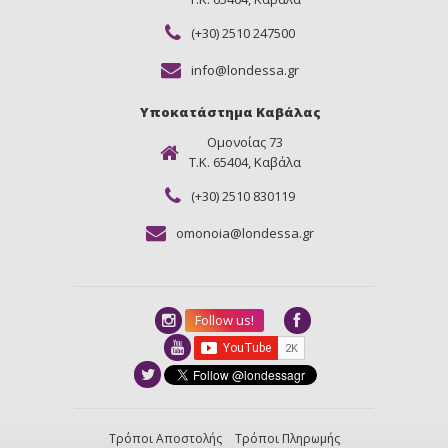
(+30) 2510 247500
info@londessa.gr
Υποκατάστημα Καβάλας
Ομονοίας 73
Τ.Κ. 65404, Καβάλα
(+30) 2510 830119
omonoia@londessa.gr
Follow us!
Τρόποι Αποστολής
Τρόποι Πληρωμής