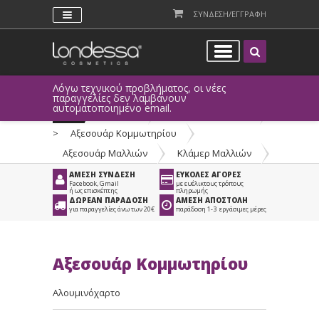
ΣΥΝΔΕΣΗ/ΕΓΓΡΑΦΗ
Λόγω τεχνικού προβλήματος, οι νέες
παραγγελίες δεν λαμβάνουν
αυτοματοποιημένο email.
Προϊόντα
>
Είδη Κομμωτηρίου
>
Αξεσουάρ Κομμωτηρίου
>
Αξεσουάρ Μαλλιών
>
Κλάμερ Μαλλιών
ΑΜΕΣΗ ΣΥΝΔΕΣΗ
ΕΥΚΟΛΕΣ ΑΓΟΡΕΣ
Facebook, Gmail
με ευέλικτους τρόπους
ή ως επισκέπτης
πληρωμής
ΔΩΡΕΑΝ ΠΑΡΑΔΟΣΗ
ΑΜΕΣΗ ΑΠΟΣΤΟΛΗ
για παραγγελίες άνω των 20€
παράδοση 1-3 εργάσιμες μέρες
Αξεσουάρ Κομμωτηρίου
Αλουμινόχαρτο