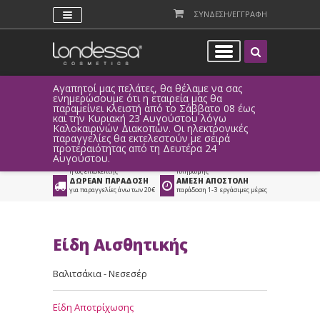
ΣΥΝΔΕΣΗ/ΕΓΓΡΑΦΗ
Αγαπητοί μας πελάτες, θα θέλαμε να σας
Λόγω τεχνι
ενημερώσουμε ότι η εταιρεία μας θα
παραγγελί
παραμείνει κλειστή από το Σάββατο 08 έως
αυτοματοπο
Προϊόντα
>
Είδη Αισθητικής
>
και την Κυριακή 23 Αυγούστου λόγω
Καλοκαιρινών Διακοπών. Οι ηλεκτρονικές
Είδη Αποτρίχωσης
παραγγελίες θα εκτελεστούν με σειρά
προτεραιότητας από τη Δευτέρα 24
ΑΜΕΣΗ ΣΥΝΔΕΣΗ
ΕΥΚΟΛΕΣ ΑΓΟΡΕΣ
Αυγούστου.
Facebook, Gmail
με ευέλικτους τρόπους
ή ως επισκέπτης
πληρωμής
ΔΩΡΕΑΝ ΠΑΡΑΔΟΣΗ
ΑΜΕΣΗ ΑΠΟΣΤΟΛΗ
για παραγγελίες άνω των 20€
παράδοση 1-3 εργάσιμες μέρες
Είδη Αισθητικής
Βαλιτσάκια - Νεσεσέρ
Είδη Αποτρίχωσης