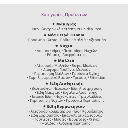
Κατηγορίες Προϊόντων
Μακιγιάζ
Νέο Ηλεκτρονικό Κατάστημα Golden Rose
Νέα Σειρά Titania
Πρόσωπο
Χέρια - Πόδια
Μαλλιά
Αξεσουάρ
Νύχια
Ασετόν
Λίμες
Περιποίηση Νυχιών
Ράσπες - Ελαφρόπετρες
Μαλλιά
Αξεσουάρ Μαλλιών
Βαφές Μαλλιών
Διάφορα Προϊόντα Μαλλιών
Περιποίηση Μαλλιών
Προϊόντα Styling
Συμπληρωματικά Βαφών
Τρέσσες / Extension
Είδη Αισθητικής
Βαλιτσάκια - Νεσεσέρ
Είδη Αποτρίχωσης
Είδη Μακιγιάζ
Εργαλεία Αισθητικής
Ιατρικά Είδη
Νυχοκόπτες - Τριχολαβίδες
Περιποίηση Νυχιών
Προϊόντα Περιποίησης
Είδη Κομμωτηρίου
Αξεσουάρ Κομμωτηρίου
Είδη Κουρέματος
Είδη Ξυρίσματος
Επαγγελματικά Σεσουάρ
Τοστιέρες - Μασιές
Βούρτσες
Χτένες
Ψαλίδια
Ανδρική Περιποίηση