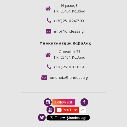
Νήλεως 3
Τ.Κ. 65404, Καβάλα
(+30) 2510 247500
info@londessa.gr
Υποκατάστημα Καβάλας
Ομονοίας 73
Τ.Κ. 65404, Καβάλα
(+30) 2510 830119
omonoia@londessa.gr
Follow us!