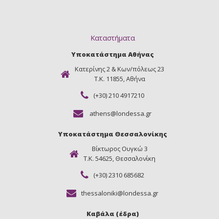
Καταστήματα
Υποκατάστημα Αθήνας
Κατερίνης 2 & Κων/πόλεως 23
Τ.Κ. 11855, Αθήνα
(+30) 210 4917210
athens@londessa.gr
Υποκατάστημα Θεσσαλονίκης
Βίκτωρος Ουγκώ 3
Τ.Κ. 54625, Θεσσαλονίκη
(+30) 2310 685682
thessaloniki@londessa.gr
Καβάλα (έδρα)