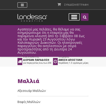
ΣΥΝΔΕΣΗ/ΕΓΓΡΑΦΗ
Αγαπητοί μας πελάτες, θα θέλαμε να σας
Λόγω τεχνι
ενημερώσουμε ότι η εταιρεία μας θα
παραγγελί
παραμείνει κλειστή από το Σάββατο 08 έως
αυτοματοπο
Προϊόντα
>
Μαλλιά
>
και την Κυριακή 23 Αυγούστου λόγω
Καλοκαιρινών Διακοπών. Οι ηλεκτρονικές
Προϊόντα Styling
>
Αφροί
παραγγελίες θα εκτελεστούν με σειρά
προτεραιότητας από τη Δευτέρα 24
ΑΜΕΣΗ ΣΥΝΔΕΣΗ
ΕΥΚΟΛΕΣ ΑΓΟΡΕΣ
Αυγούστου.
Facebook, Gmail
με ευέλικτους τρόπους
ή ως επισκέπτης
πληρωμής
ΔΩΡΕΑΝ ΠΑΡΑΔΟΣΗ
ΑΜΕΣΗ ΑΠΟΣΤΟΛΗ
για παραγγελίες άνω των 20€
παράδοση 1-3 εργάσιμες μέρες
Μαλλιά
Αξεσουάρ Μαλλιών
Βαφές Μαλλιών