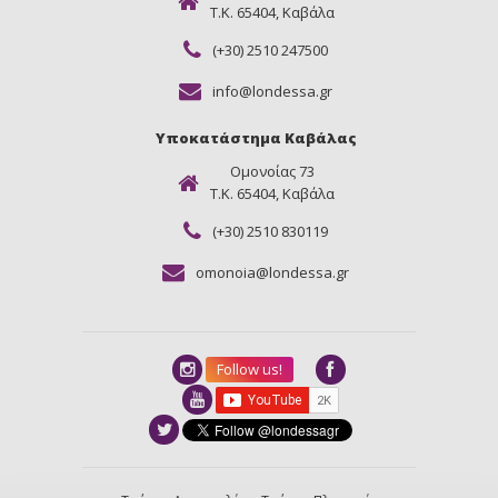
Τ.Κ. 65404, Καβάλα
(+30) 2510 247500
info@londessa.gr
Υποκατάστημα Καβάλας
Ομονοίας 73
Τ.Κ. 65404, Καβάλα
(+30) 2510 830119
omonoia@londessa.gr
Follow us!