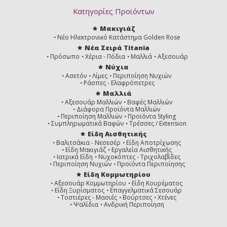
Κατηγορίες Προϊόντων
Μακιγιάζ
Νέο Ηλεκτρονικό Κατάστημα Golden Rose
Νέα Σειρά Titania
Πρόσωπο
Χέρια - Πόδια
Μαλλιά
Αξεσουάρ
Νύχια
Ασετόν
Λίμες
Περιποίηση Νυχιών
Ράσπες - Ελαφρόπετρες
Μαλλιά
Αξεσουάρ Μαλλιών
Βαφές Μαλλιών
Διάφορα Προϊόντα Μαλλιών
Περιποίηση Μαλλιών
Προϊόντα Styling
Συμπληρωματικά Βαφών
Τρέσσες / Extension
Είδη Αισθητικής
Βαλιτσάκια - Νεσεσέρ
Είδη Αποτρίχωσης
Είδη Μακιγιάζ
Εργαλεία Αισθητικής
Ιατρικά Είδη
Νυχοκόπτες - Τριχολαβίδες
Περιποίηση Νυχιών
Προϊόντα Περιποίησης
Είδη Κομμωτηρίου
Αξεσουάρ Κομμωτηρίου
Είδη Κουρέματος
Είδη Ξυρίσματος
Επαγγελματικά Σεσουάρ
Τοστιέρες - Μασιές
Βούρτσες
Χτένες
Ψαλίδια
Ανδρική Περιποίηση