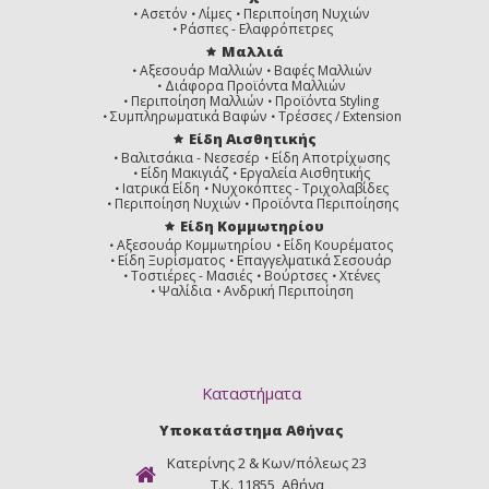
Ασετόν
Λίμες
Περιποίηση Νυχιών
Ράσπες - Ελαφρόπετρες
Μαλλιά
Αξεσουάρ Μαλλιών
Βαφές Μαλλιών
Διάφορα Προϊόντα Μαλλιών
Περιποίηση Μαλλιών
Προϊόντα Styling
Συμπληρωματικά Βαφών
Τρέσσες / Extension
Είδη Αισθητικής
Βαλιτσάκια - Νεσεσέρ
Είδη Αποτρίχωσης
Είδη Μακιγιάζ
Εργαλεία Αισθητικής
Ιατρικά Είδη
Νυχοκόπτες - Τριχολαβίδες
Περιποίηση Νυχιών
Προϊόντα Περιποίησης
Είδη Κομμωτηρίου
Αξεσουάρ Κομμωτηρίου
Είδη Κουρέματος
Είδη Ξυρίσματος
Επαγγελματικά Σεσουάρ
Τοστιέρες - Μασιές
Βούρτσες
Χτένες
Ψαλίδια
Ανδρική Περιποίηση
Καταστήματα
Υποκατάστημα Αθήνας
Κατερίνης 2 & Κων/πόλεως 23
Τ.Κ. 11855, Αθήνα