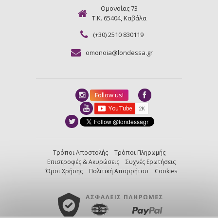
Ομονοίας 73
Τ.Κ. 65404, Καβάλα
(+30) 2510 830119
omonoia@londessa.gr
Follow us!
Τρόποι Αποστολής
Τρόποι Πληρωμής
Επιστροφές & Ακυρώσεις
Συχνές Ερωτήσεις
Όροι Χρήσης
Πολιτική Απορρήτου
Cookies