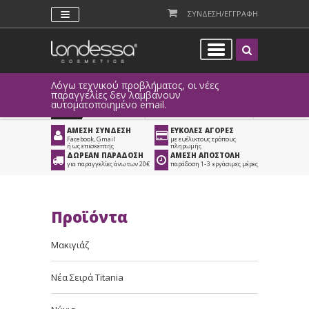
ΣΥΝΔΕΣΗ/ΕΓΓΡΑΦΗ
Λόγω τεχνικού προβλήματος, οι νέες
παραγγελίες δεν λαμβάνουν
αυτοματοποιημένο email.
Προϊόντα
>
Είδη Κομμωτηρίου
ΑΜΕΣΗ ΣΥΝΔΕΣΗ
ΕΥΚΟΛΕΣ ΑΓΟΡΕΣ
Facebook, Gmail
με ευέλικτους τρόπους
ή ως επισκέπτης
πληρωμής
ΔΩΡΕΑΝ ΠΑΡΑΔΟΣΗ
ΑΜΕΣΗ ΑΠΟΣΤΟΛΗ
για παραγγελίες άνω των 20€
παράδοση 1-3 εργάσιμες μέρες
Προϊόντα
Μακιγιάζ
Νέα Σειρά Titania