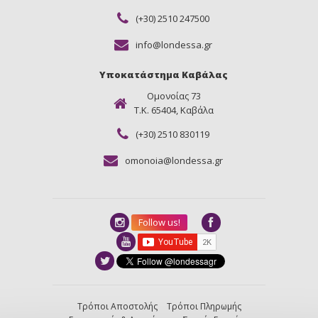
(+30) 2510 247500
info@londessa.gr
Υποκατάστημα Καβάλας
Ομονοίας 73
Τ.Κ. 65404, Καβάλα
(+30) 2510 830119
omonoia@londessa.gr
Follow us!
Τρόποι Αποστολής
Τρόποι Πληρωμής