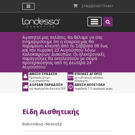
ΣΥΝΔΕΣΗ/ΕΓΓΡΑΦΗ
Αγαπητοί μας πελάτες, θα θέλαμε να σας
Λόγω τεχνι
ενημερώσουμε ότι η εταιρεία μας θα
παραγγελί
παραμείνει κλειστή από το Σάββατο 08 έως
αυτοματοπο
Προϊόντα
>
Είδη Αισθητικής
>
και την Κυριακή 23 Αυγούστου λόγω
Καλοκαιρινών Διακοπών. Οι ηλεκτρονικές
Είδη Αποτρίχωσης
>
παραγγελίες θα εκτελεστούν με σειρά
προτεραιότητας από τη Δευτέρα 24
Ρολλά - Χαρτάκια Αποτρίχωσης
Αυγούστου.
ΑΜΕΣΗ ΣΥΝΔΕΣΗ
ΕΥΚΟΛΕΣ ΑΓΟΡΕΣ
Facebook, Gmail
με ευέλικτους τρόπους
ή ως επισκέπτης
πληρωμής
ΔΩΡΕΑΝ ΠΑΡΑΔΟΣΗ
ΑΜΕΣΗ ΑΠΟΣΤΟΛΗ
για παραγγελίες άνω των 20€
παράδοση 1-3 εργάσιμες μέρες
Είδη Αισθητικής
Βαλιτσάκια - Νεσεσέρ