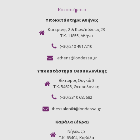
Καταστήματα
Υποκατάστημα Αθήνας
Κατερίνης 2 & Κων/πόλεως 23
Τ.Κ. 11855, Αθήνα
(+30) 210 4917210
athens@londessa.gr
Υποκατάστημα Θεσσαλονίκης
Βίκτωρος Ουγκώ 3
Τ.Κ. 54625, Θεσσαλονίκη
(+30) 2310 685682
thessaloniki@londessa.gr
Καβάλα (έδρα)
Νήλεως 3
Τ.Κ. 65404, Καβάλα