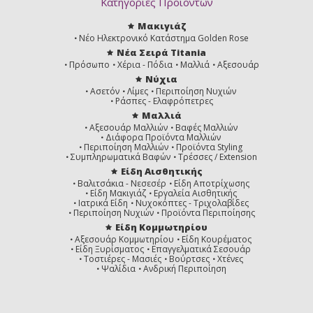
Κατηγορίες Προϊόντων
Μακιγιάζ
Νέο Ηλεκτρονικό Κατάστημα Golden Rose
Νέα Σειρά Titania
Πρόσωπο
Χέρια - Πόδια
Μαλλιά
Αξεσουάρ
Νύχια
Ασετόν
Λίμες
Περιποίηση Νυχιών
Ράσπες - Ελαφρόπετρες
Μαλλιά
Αξεσουάρ Μαλλιών
Βαφές Μαλλιών
Διάφορα Προϊόντα Μαλλιών
Περιποίηση Μαλλιών
Προϊόντα Styling
Συμπληρωματικά Βαφών
Τρέσσες / Extension
Είδη Αισθητικής
Βαλιτσάκια - Νεσεσέρ
Είδη Αποτρίχωσης
Είδη Μακιγιάζ
Εργαλεία Αισθητικής
Ιατρικά Είδη
Νυχοκόπτες - Τριχολαβίδες
Περιποίηση Νυχιών
Προϊόντα Περιποίησης
Είδη Κομμωτηρίου
Αξεσουάρ Κομμωτηρίου
Είδη Κουρέματος
Είδη Ξυρίσματος
Επαγγελματικά Σεσουάρ
Τοστιέρες - Μασιές
Βούρτσες
Χτένες
Ψαλίδια
Ανδρική Περιποίηση