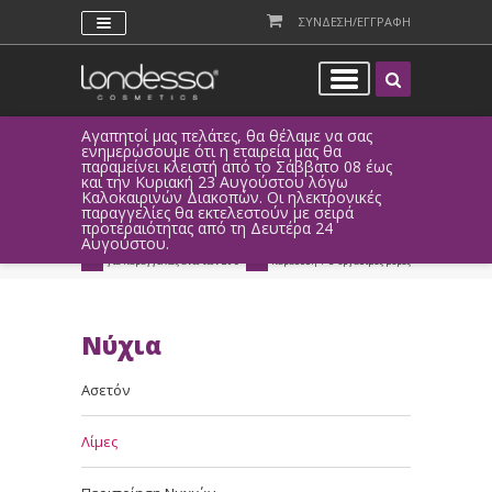
ΣΥΝΔΕΣΗ/ΕΓΓΡΑΦΗ
Αγαπητοί μας πελάτες, θα θέλαμε να σας
Λόγω τεχνι
ενημερώσουμε ότι η εταιρεία μας θα
παραγγελί
παραμείνει κλειστή από το Σάββατο 08 έως
αυτοματοπο
Προϊόντα
>
Νύχια
>
Λίμες
και την Κυριακή 23 Αυγούστου λόγω
Καλοκαιρινών Διακοπών. Οι ηλεκτρονικές
ΑΜΕΣΗ ΣΥΝΔΕΣΗ
ΕΥΚΟΛΕΣ ΑΓΟΡΕΣ
παραγγελίες θα εκτελεστούν με σειρά
Facebook, Gmail
με ευέλικτους τρόπους
προτεραιότητας από τη Δευτέρα 24
ή ως επισκέπτης
πληρωμής
Αυγούστου.
ΔΩΡΕΑΝ ΠΑΡΑΔΟΣΗ
ΑΜΕΣΗ ΑΠΟΣΤΟΛΗ
για παραγγελίες άνω των 20€
παράδοση 1-3 εργάσιμες μέρες
Νύχια
Ασετόν
Λίμες