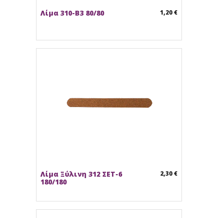
Λίμα 310-B3 80/80
1,20 €
Λίμα Ξύλινη 312 ΣΕΤ-6
2,30 €
180/180