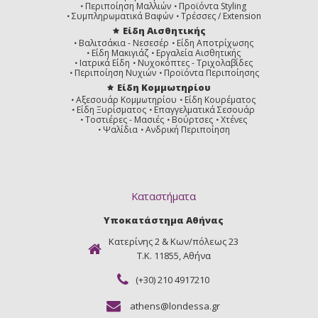
Περιποίηση Μαλλιών
Προϊόντα Styling
Συμπληρωματικά Βαφών
Τρέσσες / Extension
Είδη Αισθητικής
Βαλιτσάκια - Νεσεσέρ
Είδη Αποτρίχωσης
Είδη Μακιγιάζ
Εργαλεία Αισθητικής
Ιατρικά Είδη
Νυχοκόπτες - Τριχολαβίδες
Περιποίηση Νυχιών
Προϊόντα Περιποίησης
Είδη Κομμωτηρίου
Αξεσουάρ Κομμωτηρίου
Είδη Κουρέματος
Είδη Ξυρίσματος
Επαγγελματικά Σεσουάρ
Τοστιέρες - Μασιές
Βούρτσες
Χτένες
Ψαλίδια
Ανδρική Περιποίηση
Καταστήματα
Υποκατάστημα Αθήνας
Κατερίνης 2 & Κων/πόλεως 23
Τ.Κ. 11855, Αθήνα
(+30) 210 4917210
athens@londessa.gr