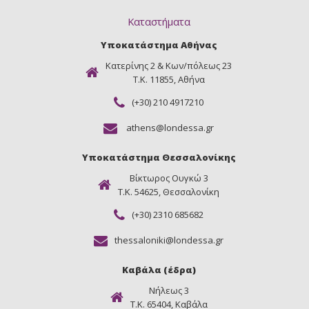
Καταστήματα
Υποκατάστημα Αθήνας
Κατερίνης 2 & Κων/πόλεως 23
Τ.Κ. 11855, Αθήνα
(+30) 210 4917210
athens@londessa.gr
Υποκατάστημα Θεσσαλονίκης
Βίκτωρος Ουγκώ 3
Τ.Κ. 54625, Θεσσαλονίκη
(+30) 2310 685682
thessaloniki@londessa.gr
Καβάλα (έδρα)
Νήλεως 3
Τ.Κ. 65404, Καβάλα