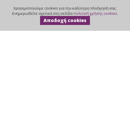
Χρησιμοποιούμε cookies για την καλύτερη πλοήγησή σας.
Ενημερωθείτε σχετικά στη σελίδα
πολιτική χρήσης cookies
.
Αποδοχή cookies
ΕΙΔΗ ΟΜΟΡΦΙΑΣ &
ΑΞΕΣΟΥΑΡ
Περιηγηθείτε στον κόσμο της
ομορφιάς μέσα από την μεγάλη
ποικιλία των ειδών αισθητικής και
κομμωτηριακού εξοπλισμού που
διαθέτουμε. Αγαπητοί μας πελάτες,
θα θέλαμε να σας ενημερώσουμε ότι η
εταιρεία μας θα παραμείνει κλειστή
από το Σάββατο 08 έως και την
Κυριακή 23 Αυγούστου λόγω
Καλοκαιρινών Διακοπών. Οι