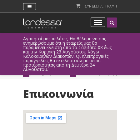
ΣΥΝΔΕΣΗ/ΕΓΓΡΑΦΗ
Αγαπητοί μας πελάτες, θα θέλαμε να σας
Λόγω τεχνι
ενημερώσουμε ότι η εταιρεία μας θα
παραγγελί
παραμείνει κλειστή από το Σάββατο 08 έως
αυτοματοπο
Επικοινωνία
και την Κυριακή 23 Αυγούστου λόγω
Καλοκαιρινών Διακοπών. Οι ηλεκτρονικές
ΑΜΕΣΗ ΣΥΝΔΕΣΗ
ΕΥΚΟΛΕΣ ΑΓΟΡΕΣ
παραγγελίες θα εκτελεστούν με σειρά
Facebook, Gmail
με ευέλικτους τρόπους
προτεραιότητας από τη Δευτέρα 24
ή ως επισκέπτης
πληρωμής
Αυγούστου.
ΔΩΡΕΑΝ ΠΑΡΑΔΟΣΗ
ΑΜΕΣΗ ΑΠΟΣΤΟΛΗ
για παραγγελίες άνω των 20€
παράδοση 1-3 εργάσιμες μέρες
Επικοινωνία