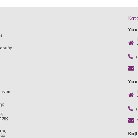
Κατ
Υπο
se
εσουάρ
Υπο
ension
ης
ες
ησης
τος
Καβ
υάρ