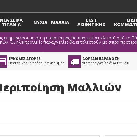
ΝΕΑ ΣΕΙΡΑ
ΕΙΔΗ
ΕΙΔ
ΝΥΧΙΑ
ΜΑΛΛΙΑ
TITANIA
ΑΙΣΘΗΤΙΚΗΣ
ΚΟΜΜΩΤΗ
σουμε ότι η εταιρεία μας θα παραμείνει κλειστή από το Σάββατο 08 
κτρονικές παραγγελίες θα εκτελεστούν με σειρά προτεραιότητας απ
Περιποίηση Μαλλιών
ΕΥΚΟΛΕΣ ΑΓΟΡΕΣ
ΔΩΡΕΑΝ ΠΑΡΑΔΟΣΗ
με ευέλικτους τρόπους πληρωμής
για παραγγελίες άνω των 20€
Περιποίηση Μαλλιών