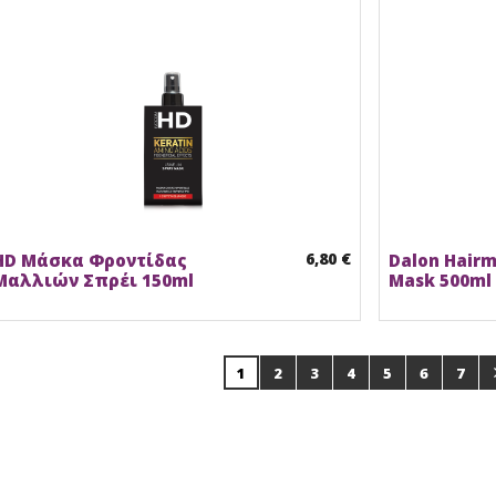
6,80 €
HD Μάσκα Φροντίδας
Dalon Hairm
Μαλλιών Σπρέι 150ml
Mask 500ml
1
2
3
4
5
6
7