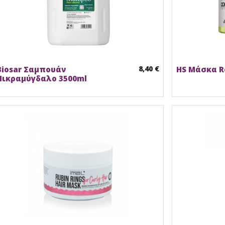
8,40 €
Biosar Σαμπουάν
HS Μάσκα R
Πικραμύγδαλο 3500ml