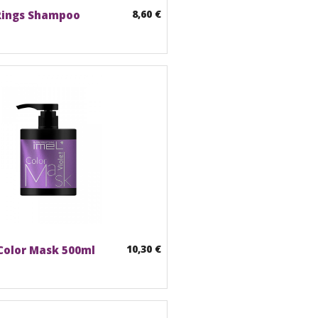
8,60 €
Rings Shampoo
10,30 €
 Color Mask 500ml