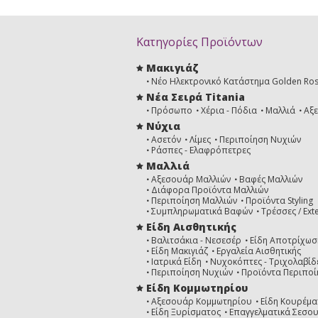
Κατηγορίες Προϊόντων
Μακιγιάζ
Νέο Ηλεκτρονικό Κατάστημα Golden Ro
Νέα Σειρά Titania
Πρόσωπο
Χέρια - Πόδια
Μαλλιά
Αξ
Νύχια
Ασετόν
Λίμες
Περιποίηση Νυχιών
Ράσπες - Ελαφρόπετρες
Μαλλιά
Αξεσουάρ Μαλλιών
Βαφές Μαλλιών
Διάφορα Προϊόντα Μαλλιών
Περιποίηση Μαλλιών
Προϊόντα Styling
Συμπληρωματικά Βαφών
Τρέσσες / Ext
Είδη Αισθητικής
Βαλιτσάκια - Νεσεσέρ
Είδη Αποτρίχωσ
Είδη Μακιγιάζ
Εργαλεία Αισθητικής
Ιατρικά Είδη
Νυχοκόπτες - Τριχολαβίδ
Περιποίηση Νυχιών
Προϊόντα Περιποί
Είδη Κομμωτηρίου
Αξεσουάρ Κομμωτηρίου
Είδη Κουρέμα
Είδη Ξυρίσματος
Επαγγελματικά Σεσο