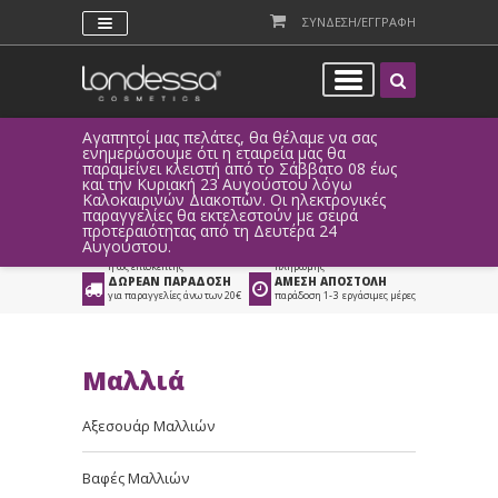
ΣΥΝΔΕΣΗ/ΕΓΓΡΑΦΗ
Αγαπητοί μας πελάτες, θα θέλαμε να σας
Λόγω τεχνι
ενημερώσουμε ότι η εταιρεία μας θα
παραγγελί
παραμείνει κλειστή από το Σάββατο 08 έως
αυτοματοπο
Προϊόντα
>
Μαλλιά
>
και την Κυριακή 23 Αυγούστου λόγω
Καλοκαιρινών Διακοπών. Οι ηλεκτρονικές
Προϊόντα Styling
>
Gel
παραγγελίες θα εκτελεστούν με σειρά
προτεραιότητας από τη Δευτέρα 24
ΑΜΕΣΗ ΣΥΝΔΕΣΗ
ΕΥΚΟΛΕΣ ΑΓΟΡΕΣ
Αυγούστου.
Facebook, Gmail
με ευέλικτους τρόπους
ή ως επισκέπτης
πληρωμής
ΔΩΡΕΑΝ ΠΑΡΑΔΟΣΗ
ΑΜΕΣΗ ΑΠΟΣΤΟΛΗ
για παραγγελίες άνω των 20€
παράδοση 1-3 εργάσιμες μέρες
Μαλλιά
Αξεσουάρ Μαλλιών
Βαφές Μαλλιών