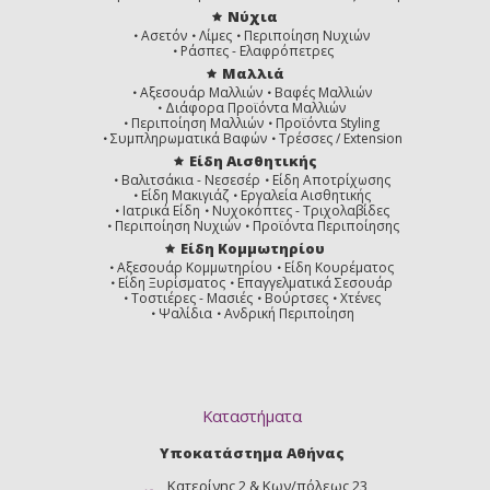
Νύχια
Ασετόν
Λίμες
Περιποίηση Νυχιών
Ράσπες - Ελαφρόπετρες
Μαλλιά
Αξεσουάρ Μαλλιών
Βαφές Μαλλιών
Διάφορα Προϊόντα Μαλλιών
Περιποίηση Μαλλιών
Προϊόντα Styling
Συμπληρωματικά Βαφών
Τρέσσες / Extension
Είδη Αισθητικής
Βαλιτσάκια - Νεσεσέρ
Είδη Αποτρίχωσης
Είδη Μακιγιάζ
Εργαλεία Αισθητικής
Ιατρικά Είδη
Νυχοκόπτες - Τριχολαβίδες
Περιποίηση Νυχιών
Προϊόντα Περιποίησης
Είδη Κομμωτηρίου
Αξεσουάρ Κομμωτηρίου
Είδη Κουρέματος
Είδη Ξυρίσματος
Επαγγελματικά Σεσουάρ
Τοστιέρες - Μασιές
Βούρτσες
Χτένες
Ψαλίδια
Ανδρική Περιποίηση
Καταστήματα
Υποκατάστημα Αθήνας
Κατερίνης 2 & Κων/πόλεως 23