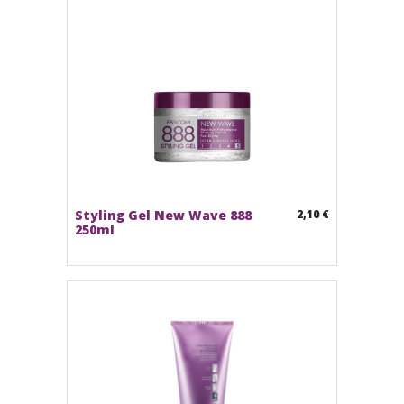
Styling Gel New Wave 888
2,10 €
250ml