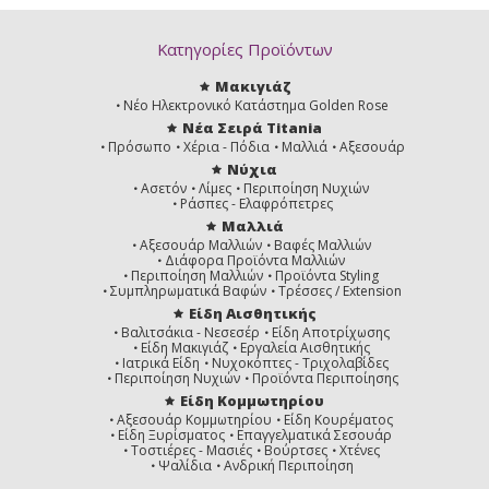
Κατηγορίες Προϊόντων
Μακιγιάζ
Νέο Ηλεκτρονικό Κατάστημα Golden Rose
Νέα Σειρά Titania
Πρόσωπο
Χέρια - Πόδια
Μαλλιά
Αξεσουάρ
Νύχια
Ασετόν
Λίμες
Περιποίηση Νυχιών
Ράσπες - Ελαφρόπετρες
Μαλλιά
Αξεσουάρ Μαλλιών
Βαφές Μαλλιών
Διάφορα Προϊόντα Μαλλιών
Περιποίηση Μαλλιών
Προϊόντα Styling
Συμπληρωματικά Βαφών
Τρέσσες / Extension
Είδη Αισθητικής
Βαλιτσάκια - Νεσεσέρ
Είδη Αποτρίχωσης
Είδη Μακιγιάζ
Εργαλεία Αισθητικής
Ιατρικά Είδη
Νυχοκόπτες - Τριχολαβίδες
Περιποίηση Νυχιών
Προϊόντα Περιποίησης
Είδη Κομμωτηρίου
Αξεσουάρ Κομμωτηρίου
Είδη Κουρέματος
Είδη Ξυρίσματος
Επαγγελματικά Σεσουάρ
Τοστιέρες - Μασιές
Βούρτσες
Χτένες
Ψαλίδια
Ανδρική Περιποίηση