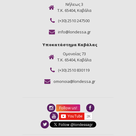
Νήλεως 3
Τ.Κ. 65404, Καβάλα
(+30) 2510 247500
info@londessa.gr
Υποκατάστημα Καβάλας
Ομονοίας 73
Τ.Κ. 65404, Καβάλα
(+30) 2510 830119
omonoia@londessa.gr
Follow us!