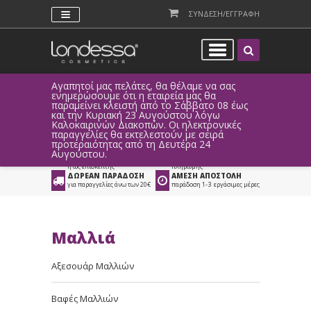
ΣΥΝΔΕΣΗ/ΕΓΓΡΑΦΗ
Αγαπητοί μας πελάτες, θα θέλαμε να σας
Λόγω τεχνι
ενημερώσουμε ότι η εταιρεία μας θα
παραγγελί
παραμείνει κλειστή από το Σάββατο 08 έως
αυτοματοπο
Προϊόντα
>
Μαλλιά
>
και την Κυριακή 23 Αυγούστου λόγω
Καλοκαιρινών Διακοπών. Οι ηλεκτρονικές
Διάφορα Προϊόντα Μαλλιών
παραγγελίες θα εκτελεστούν με σειρά
προτεραιότητας από τη Δευτέρα 24
ΑΜΕΣΗ ΣΥΝΔΕΣΗ
ΕΥΚΟΛΕΣ ΑΓΟΡΕΣ
Αυγούστου.
Facebook, Gmail
με ευέλικτους τρόπους
ή ως επισκέπτης
πληρωμής
ΔΩΡΕΑΝ ΠΑΡΑΔΟΣΗ
ΑΜΕΣΗ ΑΠΟΣΤΟΛΗ
για παραγγελίες άνω των 20€
παράδοση 1-3 εργάσιμες μέρες
Μαλλιά
Αξεσουάρ Μαλλιών
Βαφές Μαλλιών