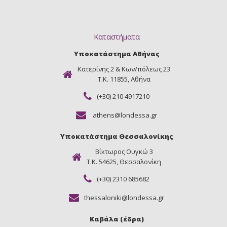
Καταστήματα
Υποκατάστημα Αθήνας
Κατερίνης 2 & Κων/πόλεως 23
Τ.Κ. 11855, Αθήνα
(+30) 210 4917210
athens@londessa.gr
Υποκατάστημα Θεσσαλονίκης
Βίκτωρος Ουγκώ 3
Τ.Κ. 54625, Θεσσαλονίκη
(+30) 2310 685682
thessaloniki@londessa.gr
Καβάλα (έδρα)