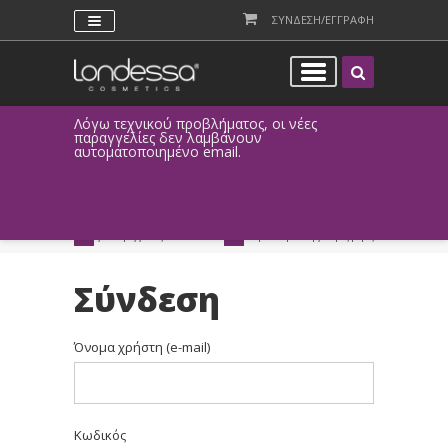
ΣΥΝΔΕΣΗ/ΕΓΓΡΑΦΗ
να σας
Λόγω τεχνικού προβλήματος, οι νέες
θα
παραγγελίες δεν λαμβάνουν
το 08 έως
αυτοματοποιημένο email.
όγω
ρονικές
ΑΜΕΣΗ ΣΥΝΔΕΣΗ
ΕΥΚΟΛΕΣ ΑΓΟΡΕΣ
ειρά
Facebook, Gmail
με ευέλικτους τρόπους
4
ή ως επισκέπτης
πληρωμής
ΔΩΡΕΑΝ ΠΑΡΑΔΟΣΗ
ΑΜΕΣΗ ΑΠΟΣΤΟΛΗ
για παραγγελίες άνω των 20€
παράδοση 1-3 εργάσιμες μέρες
Σύνδεση
Όνομα χρήστη (e-mail)
Κωδικός