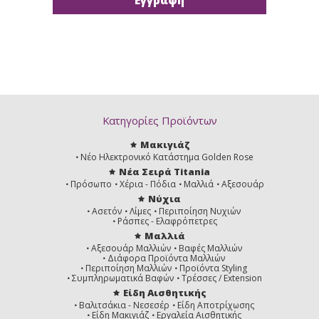
Κατηγορίες Προϊόντων
Μακιγιάζ
Νέο Ηλεκτρονικό Κατάστημα Golden Rose
Νέα Σειρά Titania
Πρόσωπο
Χέρια - Πόδια
Μαλλιά
Αξεσουάρ
Νύχια
Ασετόν
Λίμες
Περιποίηση Νυχιών
Ράσπες - Ελαφρόπετρες
Μαλλιά
Αξεσουάρ Μαλλιών
Βαφές Μαλλιών
Διάφορα Προϊόντα Μαλλιών
Περιποίηση Μαλλιών
Προϊόντα Styling
Συμπληρωματικά Βαφών
Τρέσσες / Extension
Είδη Αισθητικής
Βαλιτσάκια - Νεσεσέρ
Είδη Αποτρίχωσης
Είδη Μακιγιάζ
Εργαλεία Αισθητικής