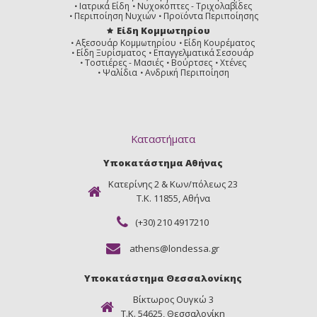
Ιατρικά Είδη
Νυχοκόπτες - Τριχολαβίδες
Περιποίηση Νυχιών
Προϊόντα Περιποίησης
Είδη Κομμωτηρίου
Αξεσουάρ Κομμωτηρίου
Είδη Κουρέματος
Είδη Ξυρίσματος
Επαγγελματικά Σεσουάρ
Τοστιέρες - Μασιές
Βούρτσες
Χτένες
Ψαλίδια
Ανδρική Περιποίηση
Καταστήματα
Υποκατάστημα Αθήνας
Κατερίνης 2 & Κων/πόλεως 23
Τ.Κ. 11855, Αθήνα
(+30) 210 4917210
athens@londessa.gr
Υποκατάστημα Θεσσαλονίκης
Βίκτωρος Ουγκώ 3
Τ.Κ. 54625, Θεσσαλονίκη