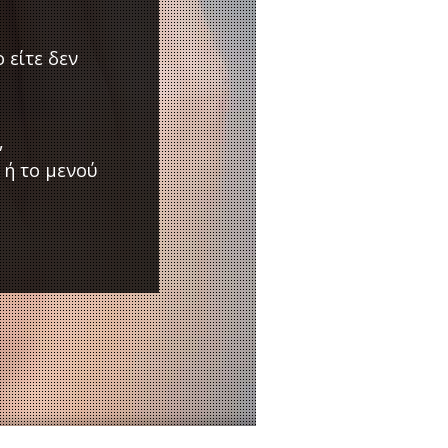
 είτε δεν
,
 ή το μενού