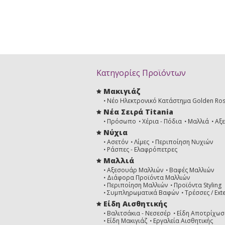
Κατηγορίες Προϊόντων
Μακιγιάζ
Νέο Ηλεκτρονικό Κατάστημα Golden Ro
Νέα Σειρά Titania
Πρόσωπο
Χέρια - Πόδια
Μαλλιά
Αξ
Νύχια
Ασετόν
Λίμες
Περιποίηση Νυχιών
Ράσπες - Ελαφρόπετρες
Μαλλιά
Αξεσουάρ Μαλλιών
Βαφές Μαλλιών
Διάφορα Προϊόντα Μαλλιών
Περιποίηση Μαλλιών
Προϊόντα Styling
Συμπληρωματικά Βαφών
Τρέσσες / Ext
Είδη Αισθητικής
Βαλιτσάκια - Νεσεσέρ
Είδη Αποτρίχωσ
Είδη Μακιγιάζ
Εργαλεία Αισθητικής