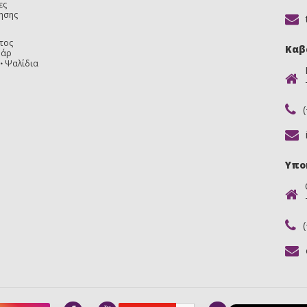
ες
ησης
τος
Καβ
υάρ
Ψαλίδια
Υπο