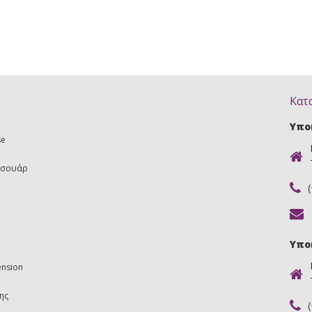
Κατ
Υπο
se
εσουάρ
Υπο
ension
ης