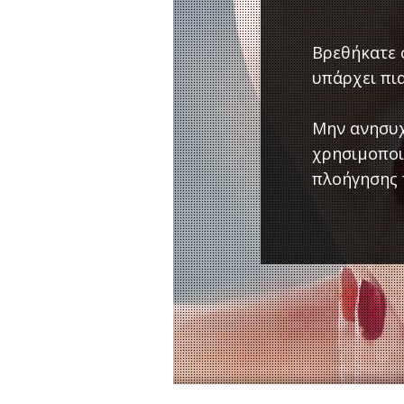
Βρεθήκατε σ
υπάρχει πια
Μην ανησυχ
χρησιμοποι
πλοήγησης 