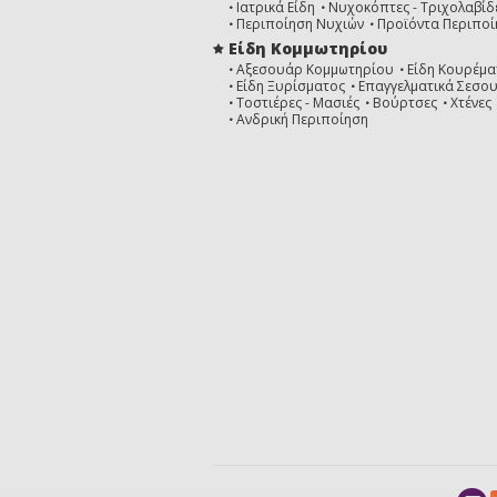
Ιατρικά Είδη
Νυχοκόπτες - Τριχολαβίδ
Περιποίηση Νυχιών
Προϊόντα Περιποί
Είδη Κομμωτηρίου
Αξεσουάρ Κομμωτηρίου
Είδη Κουρέμα
Είδη Ξυρίσματος
Επαγγελματικά Σεσο
Τοστιέρες - Μασιές
Βούρτσες
Χτένες
Ανδρική Περιποίηση