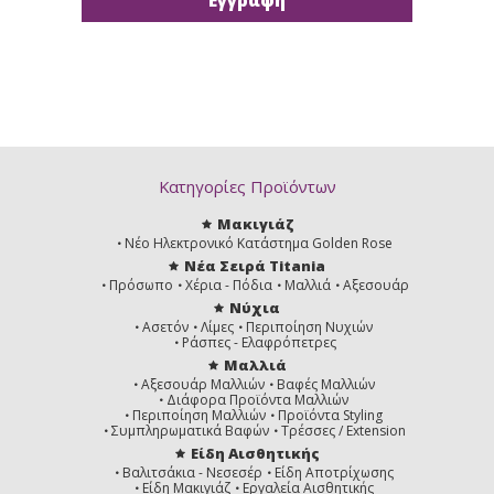
Κατηγορίες Προϊόντων
Μακιγιάζ
Νέο Ηλεκτρονικό Κατάστημα Golden Rose
Νέα Σειρά Titania
Πρόσωπο
Χέρια - Πόδια
Μαλλιά
Αξεσουάρ
Νύχια
Ασετόν
Λίμες
Περιποίηση Νυχιών
Ράσπες - Ελαφρόπετρες
Μαλλιά
Αξεσουάρ Μαλλιών
Βαφές Μαλλιών
Διάφορα Προϊόντα Μαλλιών
Περιποίηση Μαλλιών
Προϊόντα Styling
Συμπληρωματικά Βαφών
Τρέσσες / Extension
Είδη Αισθητικής
Βαλιτσάκια - Νεσεσέρ
Είδη Αποτρίχωσης
Είδη Μακιγιάζ
Εργαλεία Αισθητικής