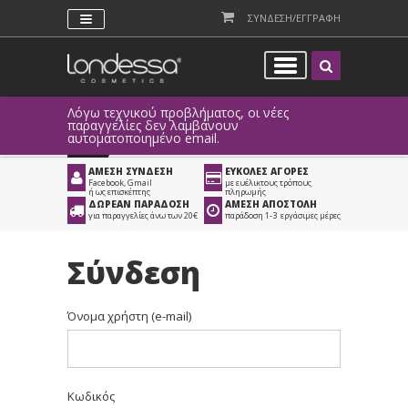
ΣΥΝΔΕΣΗ/ΕΓΓΡΑΦΗ
Λόγω τεχνικού προβλήματος, οι νέες
παραγγελίες δεν λαμβάνουν
αυτοματοποιημένο email.
ΑΜΕΣΗ ΣΥΝΔΕΣΗ
ΕΥΚΟΛΕΣ ΑΓΟΡΕΣ
Facebook, Gmail
με ευέλικτους τρόπους
ή ως επισκέπτης
πληρωμής
ΔΩΡΕΑΝ ΠΑΡΑΔΟΣΗ
ΑΜΕΣΗ ΑΠΟΣΤΟΛΗ
για παραγγελίες άνω των 20€
παράδοση 1-3 εργάσιμες μέρες
Σύνδεση
Όνομα χρήστη (e-mail)
Κωδικός