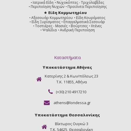
Ιατρικά Είδη
Νυχοκόπτες - Τριχολαβίδες
Περιποίηση Νυχιών
Προϊόντα Περιποίησης
Είδη Κομμωτηρίου
Αξεσουάρ Κομμωτηρίου
Είδη Κουρέματος
Είδη Ξυρίσματος
Επαγγελματικά Σεσουάρ
Τοστιέρες - Μασιές
Βούρτσες
Χτένες
Ψαλίδια
Ανδρική Περιποίηση
Καταστήματα
Υποκατάστημα Αθήνας
Κατερίνης 2 & Κων/πόλεως 23
Τ.Κ. 11855, Αθήνα
(+30) 210 4917210
athens@londessa.gr
Υποκατάστημα Θεσσαλονίκης
Βίκτωρος Ουγκώ 3
Τ.Κ. 54625, Θεσσαλονίκη