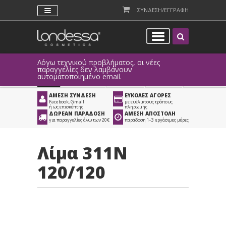
ΣΥΝΔΕΣΗ/ΕΓΓΡΑΦΗ
Λόγω τεχνικού προβλήματος, οι νέες
παραγγελίες δεν λαμβάνουν
αυτοματοποιημένο email.
Προϊόντα
>
Νύχια
>
Λίμες
ΑΜΕΣΗ ΣΥΝΔΕΣΗ
ΕΥΚΟΛΕΣ ΑΓΟΡΕΣ
Facebook, Gmail
με ευέλικτους τρόπους
ή ως επισκέπτης
πληρωμής
ΔΩΡΕΑΝ ΠΑΡΑΔΟΣΗ
ΑΜΕΣΗ ΑΠΟΣΤΟΛΗ
για παραγγελίες άνω των 20€
παράδοση 1-3 εργάσιμες μέρες
Λίμα 311N
120/120