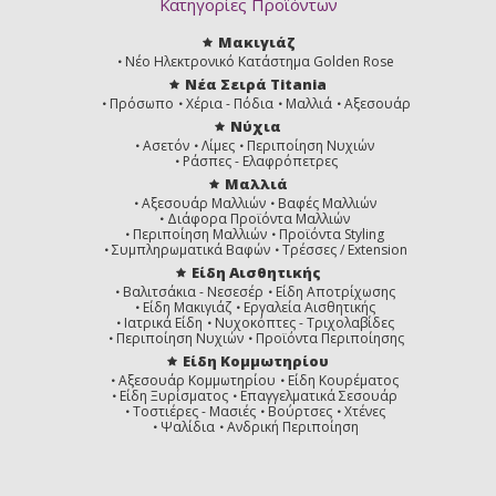
Κατηγορίες Προϊόντων
Μακιγιάζ
Νέο Ηλεκτρονικό Κατάστημα Golden Rose
Νέα Σειρά Titania
Πρόσωπο
Χέρια - Πόδια
Μαλλιά
Αξεσουάρ
Νύχια
Ασετόν
Λίμες
Περιποίηση Νυχιών
Ράσπες - Ελαφρόπετρες
Μαλλιά
Αξεσουάρ Μαλλιών
Βαφές Μαλλιών
Διάφορα Προϊόντα Μαλλιών
Περιποίηση Μαλλιών
Προϊόντα Styling
Συμπληρωματικά Βαφών
Τρέσσες / Extension
Είδη Αισθητικής
Βαλιτσάκια - Νεσεσέρ
Είδη Αποτρίχωσης
Είδη Μακιγιάζ
Εργαλεία Αισθητικής
Ιατρικά Είδη
Νυχοκόπτες - Τριχολαβίδες
Περιποίηση Νυχιών
Προϊόντα Περιποίησης
Είδη Κομμωτηρίου
Αξεσουάρ Κομμωτηρίου
Είδη Κουρέματος
Είδη Ξυρίσματος
Επαγγελματικά Σεσουάρ
Τοστιέρες - Μασιές
Βούρτσες
Χτένες
Ψαλίδια
Ανδρική Περιποίηση