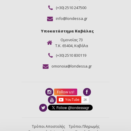
(+30) 2510 247500
info@londessa.gr
Υποκατάστημα Καβάλας
Ομονοίας 73
Τ.Κ. 65404, Καβάλα
(+30) 2510 830119
omonoia@londessa.gr
Follow us!
Τρόποι Αποστολής
Τρόποι Πληρωμής