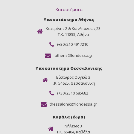
Καταστήματα
Υποκατάστημα Αθήνας
Κατερίνης 2 & Κων/πόλεως 23
Τ.Κ. 11855, Αθήνα
(+30) 210 4917210
athens@londessa.gr
Υποκατάστημα Θεσσαλονίκης
Βίκτωρος Ουγκώ 3
Τ.Κ. 54625, Θεσσαλονίκη
(+30) 2310 685682
thessaloniki@londessa.gr
Καβάλα (έδρα)
Νήλεως 3
Τ.Κ. 65404, Καβάλα