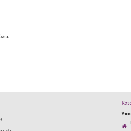
όλια.
Κατ
Υπο
se