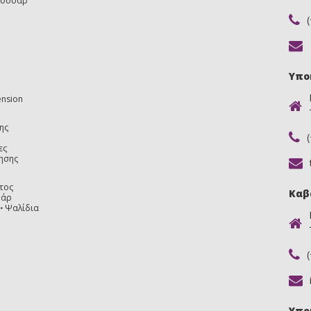
εσουάρ
Υπο
ension
ης
ες
ησης
τος
Καβ
υάρ
Ψαλίδια
Υπο