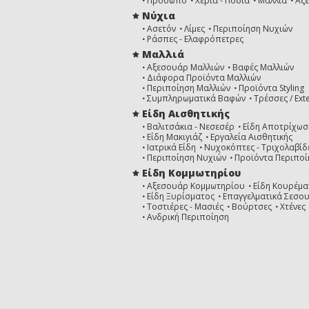
Πρόσωπο
Χέρια - Πόδια
Μαλλιά
Αξ
Νύχια
Ασετόν
Λίμες
Περιποίηση Νυχιών
Ράσπες - Ελαφρόπετρες
Μαλλιά
Αξεσουάρ Μαλλιών
Βαφές Μαλλιών
Διάφορα Προϊόντα Μαλλιών
Περιποίηση Μαλλιών
Προϊόντα Styling
Συμπληρωματικά Βαφών
Τρέσσες / Ext
Είδη Αισθητικής
Βαλιτσάκια - Νεσεσέρ
Είδη Αποτρίχωσ
Είδη Μακιγιάζ
Εργαλεία Αισθητικής
Ιατρικά Είδη
Νυχοκόπτες - Τριχολαβίδ
Περιποίηση Νυχιών
Προϊόντα Περιποί
Είδη Κομμωτηρίου
Αξεσουάρ Κομμωτηρίου
Είδη Κουρέμα
Είδη Ξυρίσματος
Επαγγελματικά Σεσο
Τοστιέρες - Μασιές
Βούρτσες
Χτένες
Ανδρική Περιποίηση