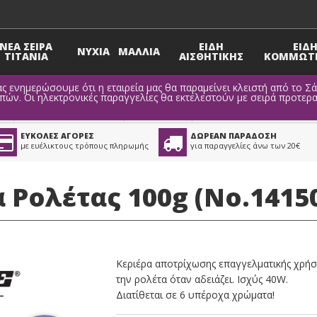
ΝΕΑ ΣΕΙΡΑ
ΕΙΔΗ
ΕΙΔ
ΝΥΧΙΑ
ΜΑΛΛΙΑ
TITANIA
ΑΙΣΘΗΤΙΚΗΣ
ΚΟΜΜΩΤΗ
ς ενημερώσουμε ότι η εταιρεία μας θα παραμείνει κλειστή από το Σ
ν. Οι ηλεκτρονικές παραγγελίες θα εκτελεστούν με σειρά προτερα
ς
>
Είδη Αποτρίχωσης
>
Κεριέρες
ΕΥΚΟΛΕΣ ΑΓΟΡΕΣ
ΔΩΡΕΑΝ ΠΑΡΑΔΟΣΗ
με ευέλικτους τρόπους πληρωμής
για παραγγελίες άνω των 20€
 Ρολέτας 100g (No.1415
Κεριέρα αποτρίχωσης επαγγελματικής χρήσ
την ρολέτα όταν αδειάζει. Ισχύς 40W.
Διατίθεται σε 6 υπέροχα χρώματα!