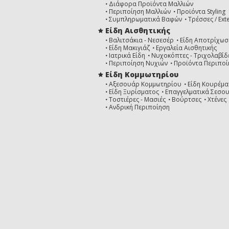
Διάφορα Προϊόντα Μαλλιών
Περιποίηση Μαλλιών
Προϊόντα Styling
Συμπληρωματικά Βαφών
Τρέσσες / Ext
Είδη Αισθητικής
Βαλιτσάκια - Νεσεσέρ
Είδη Αποτρίχωσ
Είδη Μακιγιάζ
Εργαλεία Αισθητικής
Ιατρικά Είδη
Νυχοκόπτες - Τριχολαβίδ
Περιποίηση Νυχιών
Προϊόντα Περιποί
Είδη Κομμωτηρίου
Αξεσουάρ Κομμωτηρίου
Είδη Κουρέμα
Είδη Ξυρίσματος
Επαγγελματικά Σεσο
Τοστιέρες - Μασιές
Βούρτσες
Χτένες
Ανδρική Περιποίηση