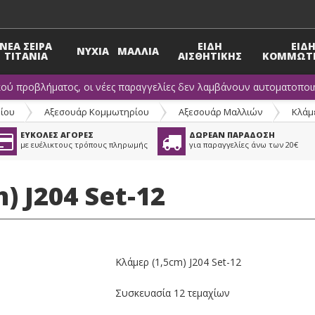
ΝΕΑ ΣΕΙΡΑ
ΕΙΔΗ
ΕΙΔ
ΝΥΧΙΑ
ΜΑΛΛΙΑ
TITANIA
ΑΙΣΘΗΤΙΚΗΣ
ΚΟΜΜΩΤΗ
κού προβλήματος, οι νέες παραγγελίες δεν λαμβάνουν αυτοματοποιη
ίου
>
Αξεσουάρ Κομμωτηρίου
>
Αξεσουάρ Μαλλιών
>
Κλάμ
ΕΥΚΟΛΕΣ ΑΓΟΡΕΣ
ΔΩΡΕΑΝ ΠΑΡΑΔΟΣΗ
με ευέλικτους τρόπους πληρωμής
για παραγγελίες άνω των 20€
) J204 Set-12
Κλάμερ (1,5cm) J204 Set-12
Συσκευασία 12 τεμαχίων