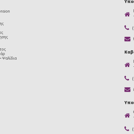
Υπο
ension
ης
ες
ησης
τος
Καβ
υάρ
Ψαλίδια
Υπο