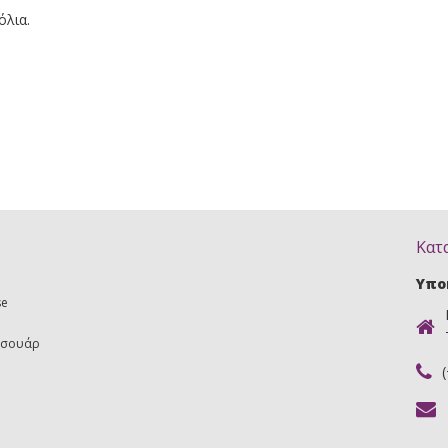
όλια.
Κατ
Υπο
se
εσουάρ