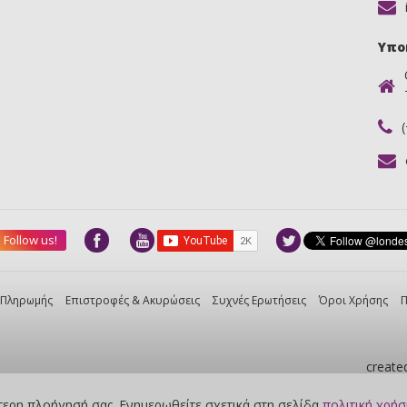
Υπο
Follow us!
 Πληρωμής
Επιστροφές & Ακυρώσεις
Συχνές Ερωτήσεις
Όροι Χρήσης
Π
create
τερη πλοήγησή σας. Ενημερωθείτε σχετικά στη σελίδα
πολιτική χρήσ