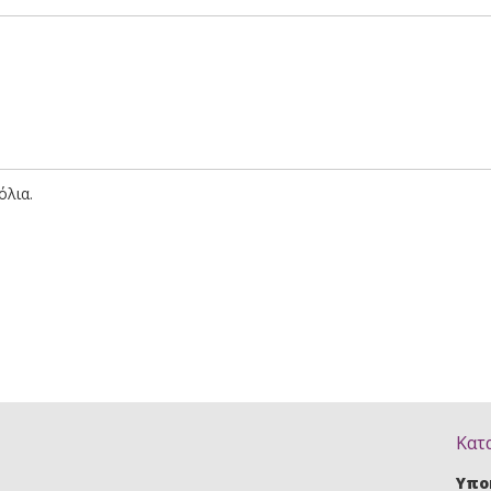
όλια.
Κατ
Υπο