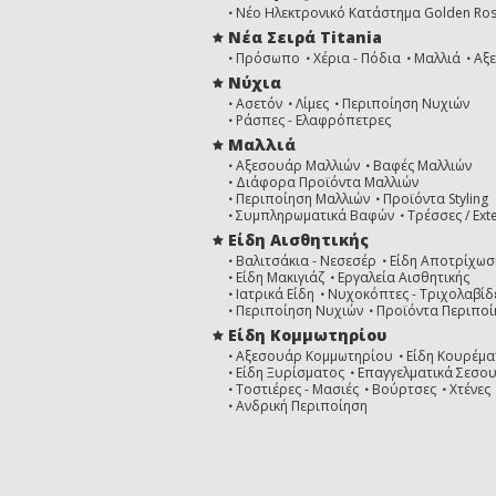
Νέο Ηλεκτρονικό Κατάστημα Golden Ro
Νέα Σειρά Titania
Πρόσωπο
Χέρια - Πόδια
Μαλλιά
Αξ
Νύχια
Ασετόν
Λίμες
Περιποίηση Νυχιών
Ράσπες - Ελαφρόπετρες
Μαλλιά
Αξεσουάρ Μαλλιών
Βαφές Μαλλιών
Διάφορα Προϊόντα Μαλλιών
Περιποίηση Μαλλιών
Προϊόντα Styling
Συμπληρωματικά Βαφών
Τρέσσες / Ext
Είδη Αισθητικής
Βαλιτσάκια - Νεσεσέρ
Είδη Αποτρίχωσ
Είδη Μακιγιάζ
Εργαλεία Αισθητικής
Ιατρικά Είδη
Νυχοκόπτες - Τριχολαβίδ
Περιποίηση Νυχιών
Προϊόντα Περιποί
Είδη Κομμωτηρίου
Αξεσουάρ Κομμωτηρίου
Είδη Κουρέμα
Είδη Ξυρίσματος
Επαγγελματικά Σεσο
Τοστιέρες - Μασιές
Βούρτσες
Χτένες
Ανδρική Περιποίηση