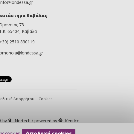
info@londessa.gr
κατάστημα Καβάλας
Ομονοίας 73
Τ.Κ. 65404, Καβάλα
(+30) 2510 830119
omonoia@londessa.gr
ολιτική Απορρήτου
Cookies
d by
Nortech
/
powered by
Kentico
©2013-2026
Αποδοχή cookies
ης cookies
.