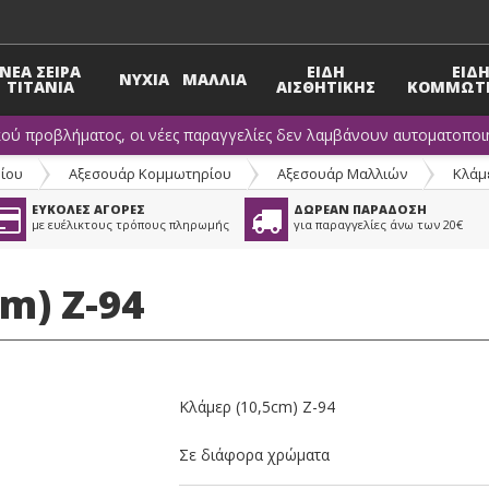
ΝΕΑ ΣΕΙΡΑ
ΕΙΔΗ
ΕΙΔ
ΝΥΧΙΑ
ΜΑΛΛΙΑ
TITANIA
ΑΙΣΘΗΤΙΚΗΣ
ΚΟΜΜΩΤΗ
κού προβλήματος, οι νέες παραγγελίες δεν λαμβάνουν αυτοματοποιη
ίου
>
Αξεσουάρ Κομμωτηρίου
>
Αξεσουάρ Μαλλιών
>
Κλάμ
ΕΥΚΟΛΕΣ ΑΓΟΡΕΣ
ΔΩΡΕΑΝ ΠΑΡΑΔΟΣΗ
με ευέλικτους τρόπους πληρωμής
για παραγγελίες άνω των 20€
m) Z-94
Κλάμερ (10,5cm) Z-94
Σε διάφορα χρώματα