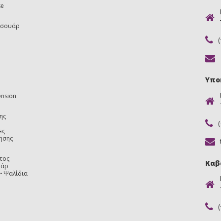
se
εσουάρ
Υπο
ension
ης
ες
ησης
τος
Καβ
υάρ
Ψαλίδια