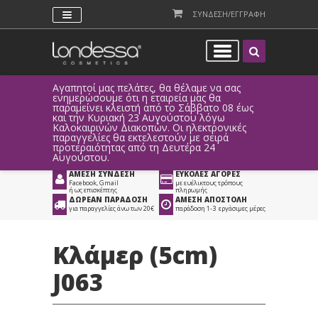
ΣΥΝΔΕΣΗ/ΕΓΓΡΑΦΗ
Αγαπητοί μας πελάτες, θα θέλαμε να σας
Λόγω τεχ
ενημερώσουμε ότι η εταιρεία μας θα
παραγγελ
παραμείνει κλειστή από το Σάββατο 08 έως
αυτοματο
Προϊόντα
>
Είδη Κομμωτηρίου
και την Κυριακή 23 Αυγούστου λόγω
Καλοκαιρινών Διακοπών. Οι ηλεκτρονικές
>
Αξεσουάρ Κομμωτηρίου
>
παραγγελίες θα εκτελεστούν με σειρά
προτεραιότητας από τη Δευτέρα 24
Αξεσουάρ Μαλλιών
>
Κλάμερ Μαλλιών
Αυγούστου.
ΑΜΕΣΗ ΣΥΝΔΕΣΗ
ΕΥΚΟΛΕΣ ΑΓΟΡΕΣ
Facebook, Gmail
με ευέλικτους τρόπους
ή ως επισκέπτης
πληρωμής
ΔΩΡΕΑΝ ΠΑΡΑΔΟΣΗ
ΑΜΕΣΗ ΑΠΟΣΤΟΛΗ
για παραγγελίες άνω των 20€
παράδοση 1-3 εργάσιμες μέρες
Κλάμερ (5cm)
J063