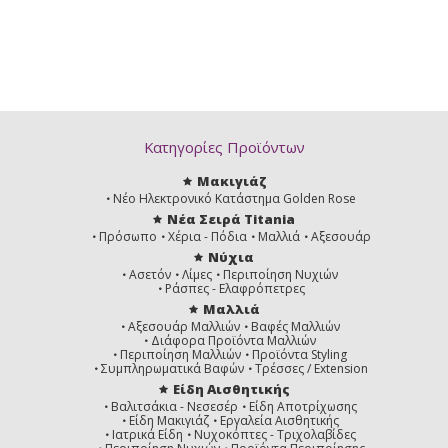
Κατηγορίες Προϊόντων
Μακιγιάζ
Νέο Ηλεκτρονικό Κατάστημα Golden Rose
Νέα Σειρά Titania
Πρόσωπο
Χέρια - Πόδια
Μαλλιά
Αξεσουάρ
Νύχια
Ασετόν
Λίμες
Περιποίηση Νυχιών
Ράσπες - Ελαφρόπετρες
Μαλλιά
Αξεσουάρ Μαλλιών
Βαφές Μαλλιών
Διάφορα Προϊόντα Μαλλιών
Περιποίηση Μαλλιών
Προϊόντα Styling
Συμπληρωματικά Βαφών
Τρέσσες / Extension
Είδη Αισθητικής
Βαλιτσάκια - Νεσεσέρ
Είδη Αποτρίχωσης
Είδη Μακιγιάζ
Εργαλεία Αισθητικής
Ιατρικά Είδη
Νυχοκόπτες - Τριχολαβίδες