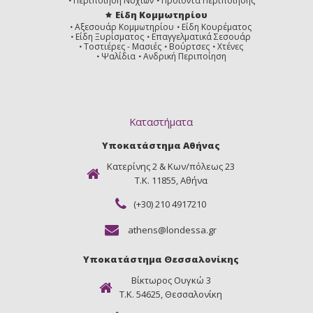
Περιποίηση Νυχιών
Προϊόντα Περιποίησης
Είδη Κομμωτηρίου
Αξεσουάρ Κομμωτηρίου
Είδη Κουρέματος
Είδη Ξυρίσματος
Επαγγελματικά Σεσουάρ
Τοστιέρες - Μασιές
Βούρτσες
Χτένες
Ψαλίδια
Ανδρική Περιποίηση
Καταστήματα
Υποκατάστημα Αθήνας
Κατερίνης 2 & Κων/πόλεως 23
Τ.Κ. 11855, Αθήνα
(+30) 210 4917210
athens@londessa.gr
Υποκατάστημα Θεσσαλονίκης
Βίκτωρος Ουγκώ 3
Τ.Κ. 54625, Θεσσαλονίκη