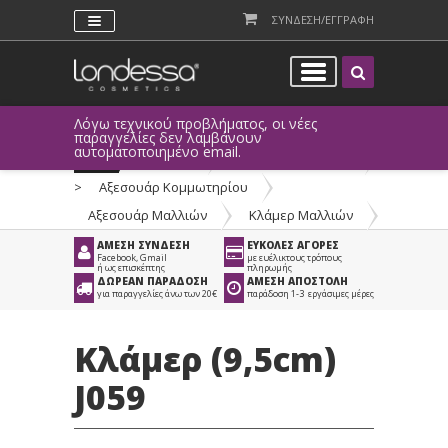
ΣΥΝΔΕΣΗ/ΕΓΓΡΑΦΗ
Λόγω τεχνικού προβλήματος, οι νέες
παραγγελίες δεν λαμβάνουν
αυτοματοποιημένο email.
Προϊόντα
>
Είδη Κομμωτηρίου
>
Αξεσουάρ Κομμωτηρίου
>
Αξεσουάρ Μαλλιών
>
Κλάμερ Μαλλιών
ΑΜΕΣΗ ΣΥΝΔΕΣΗ
ΕΥΚΟΛΕΣ ΑΓΟΡΕΣ
Facebook, Gmail
με ευέλικτους τρόπους
ή ως επισκέπτης
πληρωμής
ΔΩΡΕΑΝ ΠΑΡΑΔΟΣΗ
ΑΜΕΣΗ ΑΠΟΣΤΟΛΗ
για παραγγελίες άνω των 20€
παράδοση 1-3 εργάσιμες μέρες
Κλάμερ (9,5cm)
J059