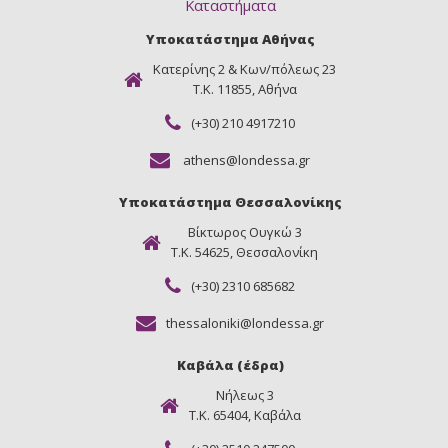
Καταστήματα
Υποκατάστημα Αθήνας
Κατερίνης 2 & Κων/πόλεως 23
Τ.Κ. 11855, Αθήνα
(+30) 210 4917210
athens@londessa.gr
Υποκατάστημα Θεσσαλονίκης
Βίκτωρος Ουγκώ 3
Τ.Κ. 54625, Θεσσαλονίκη
(+30) 2310 685682
thessaloniki@londessa.gr
Καβάλα (έδρα)
Νήλεως 3
Τ.Κ. 65404, Καβάλα