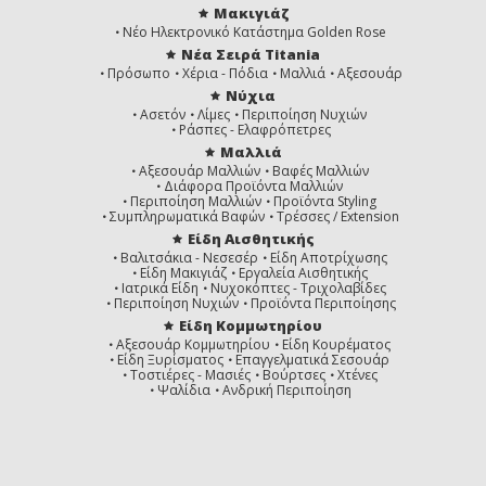
Μακιγιάζ
Νέο Ηλεκτρονικό Κατάστημα Golden Rose
Νέα Σειρά Titania
Πρόσωπο
Χέρια - Πόδια
Μαλλιά
Αξεσουάρ
Νύχια
Ασετόν
Λίμες
Περιποίηση Νυχιών
Ράσπες - Ελαφρόπετρες
Μαλλιά
Αξεσουάρ Μαλλιών
Βαφές Μαλλιών
Διάφορα Προϊόντα Μαλλιών
Περιποίηση Μαλλιών
Προϊόντα Styling
Συμπληρωματικά Βαφών
Τρέσσες / Extension
Είδη Αισθητικής
Βαλιτσάκια - Νεσεσέρ
Είδη Αποτρίχωσης
Είδη Μακιγιάζ
Εργαλεία Αισθητικής
Ιατρικά Είδη
Νυχοκόπτες - Τριχολαβίδες
Περιποίηση Νυχιών
Προϊόντα Περιποίησης
Είδη Κομμωτηρίου
Αξεσουάρ Κομμωτηρίου
Είδη Κουρέματος
Είδη Ξυρίσματος
Επαγγελματικά Σεσουάρ
Τοστιέρες - Μασιές
Βούρτσες
Χτένες
Ψαλίδια
Ανδρική Περιποίηση