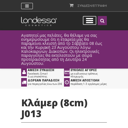
ΣΥΝΔΕΣΗ/ΕΓΓΡΑΦΗ
Αγαπητοί μας πελάτες, θα θέλαμε να σας
Λόγω τεχ
ενημερώσουμε ότι η εταιρεία μας θα
παραγγελ
παραμείνει κλειστή από το Σάββατο 08 έως
αυτοματο
Προϊόντα
>
Είδη Κομμωτηρίου
και την Κυριακή 23 Αυγούστου λόγω
Καλοκαιρινών Διακοπών. Οι ηλεκτρονικές
>
Αξεσουάρ Κομμωτηρίου
>
παραγγελίες θα εκτελεστούν με σειρά
προτεραιότητας από τη Δευτέρα 24
Αξεσουάρ Μαλλιών
>
Κλάμερ Μαλλιών
Αυγούστου.
ΑΜΕΣΗ ΣΥΝΔΕΣΗ
ΕΥΚΟΛΕΣ ΑΓΟΡΕΣ
Facebook, Gmail
με ευέλικτους τρόπους
ή ως επισκέπτης
πληρωμής
ΔΩΡΕΑΝ ΠΑΡΑΔΟΣΗ
ΑΜΕΣΗ ΑΠΟΣΤΟΛΗ
για παραγγελίες άνω των 20€
παράδοση 1-3 εργάσιμες μέρες
Κλάμερ (8cm)
J013