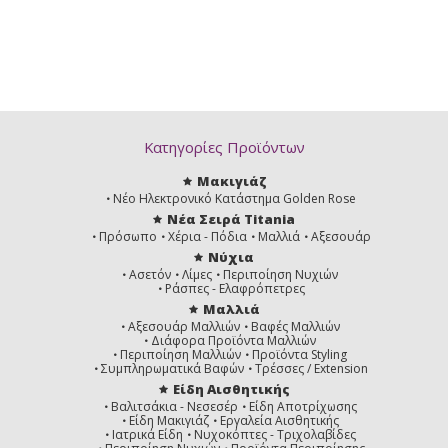
Κατηγορίες Προϊόντων
Μακιγιάζ
Νέο Ηλεκτρονικό Κατάστημα Golden Rose
Νέα Σειρά Titania
Πρόσωπο
Χέρια - Πόδια
Μαλλιά
Αξεσουάρ
Νύχια
Ασετόν
Λίμες
Περιποίηση Νυχιών
Ράσπες - Ελαφρόπετρες
Μαλλιά
Αξεσουάρ Μαλλιών
Βαφές Μαλλιών
Διάφορα Προϊόντα Μαλλιών
Περιποίηση Μαλλιών
Προϊόντα Styling
Συμπληρωματικά Βαφών
Τρέσσες / Extension
Είδη Αισθητικής
Βαλιτσάκια - Νεσεσέρ
Είδη Αποτρίχωσης
Είδη Μακιγιάζ
Εργαλεία Αισθητικής
Ιατρικά Είδη
Νυχοκόπτες - Τριχολαβίδες