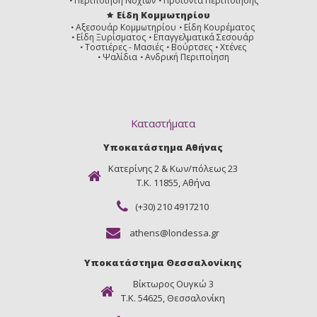
Περιποίηση Νυχιών
Προϊόντα Περιποίησης
Είδη Κομμωτηρίου
Αξεσουάρ Κομμωτηρίου
Είδη Κουρέματος
Είδη Ξυρίσματος
Επαγγελματικά Σεσουάρ
Τοστιέρες - Μασιές
Βούρτσες
Χτένες
Ψαλίδια
Ανδρική Περιποίηση
Καταστήματα
Υποκατάστημα Αθήνας
Κατερίνης 2 & Κων/πόλεως 23
Τ.Κ. 11855, Αθήνα
(+30) 210 4917210
athens@londessa.gr
Υποκατάστημα Θεσσαλονίκης
Βίκτωρος Ουγκώ 3
Τ.Κ. 54625, Θεσσαλονίκη