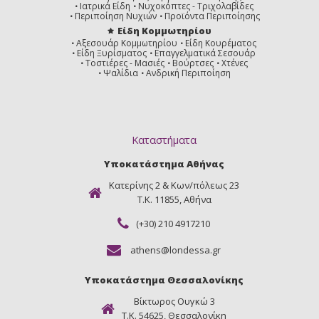
Ιατρικά Είδη
Νυχοκόπτες - Τριχολαβίδες
Περιποίηση Νυχιών
Προϊόντα Περιποίησης
Είδη Κομμωτηρίου
Αξεσουάρ Κομμωτηρίου
Είδη Κουρέματος
Είδη Ξυρίσματος
Επαγγελματικά Σεσουάρ
Τοστιέρες - Μασιές
Βούρτσες
Χτένες
Ψαλίδια
Ανδρική Περιποίηση
Καταστήματα
Υποκατάστημα Αθήνας
Κατερίνης 2 & Κων/πόλεως 23
Τ.Κ. 11855, Αθήνα
(+30) 210 4917210
athens@londessa.gr
Υποκατάστημα Θεσσαλονίκης
Βίκτωρος Ουγκώ 3
Τ.Κ. 54625, Θεσσαλονίκη