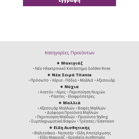
Κατηγορίες Προϊόντων
Μακιγιάζ
Νέο Ηλεκτρονικό Κατάστημα Golden Rose
Νέα Σειρά Titania
Πρόσωπο
Χέρια - Πόδια
Μαλλιά
Αξεσουάρ
Νύχια
Ασετόν
Λίμες
Περιποίηση Νυχιών
Ράσπες - Ελαφρόπετρες
Μαλλιά
Αξεσουάρ Μαλλιών
Βαφές Μαλλιών
Διάφορα Προϊόντα Μαλλιών
Περιποίηση Μαλλιών
Προϊόντα Styling
Συμπληρωματικά Βαφών
Τρέσσες / Extension
Είδη Αισθητικής
Βαλιτσάκια - Νεσεσέρ
Είδη Αποτρίχωσης
Είδη Μακιγιάζ
Εργαλεία Αισθητικής