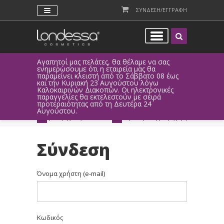
ΣΥΝΔΕΣΗ/ΕΓΓΡΑΦΗ
Αγαπητοί μας πελάτες, θα θέλαμε να σας
Λόγω τεχνι
ενημερώσουμε ότι η εταιρεία μας θα
παραγγελί
παραμείνει κλειστή από το Σάββατο 08 έως
αυτοματοπο
και την Κυριακή 23 Αυγούστου λόγω
Καλοκαιρινών Διακοπών. Οι ηλεκτρονικές
ΑΜΕΣΗ ΣΥΝΔΕΣΗ
ΕΥΚΟΛΕΣ ΑΓΟΡΕΣ
παραγγελίες θα εκτελεστούν με σειρά
Facebook, Gmail
με ευέλικτους τρόπους
προτεραιότητας από τη Δευτέρα 24
ή ως επισκέπτης
πληρωμής
Αυγούστου.
ΔΩΡΕΑΝ ΠΑΡΑΔΟΣΗ
ΑΜΕΣΗ ΑΠΟΣΤΟΛΗ
για παραγγελίες άνω των 20€
παράδοση 1-3 εργάσιμες μέρες
Σύνδεση
Όνομα χρήστη (e-mail)
Κωδικός