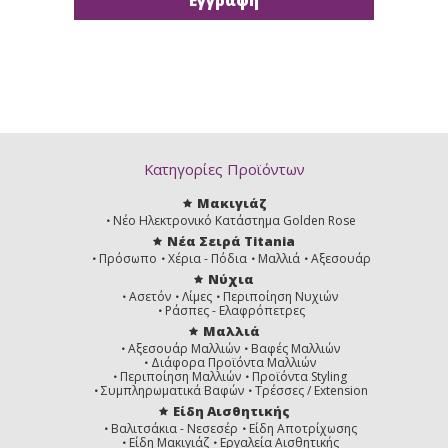
Κατηγορίες Προϊόντων
Μακιγιάζ
Νέο Ηλεκτρονικό Κατάστημα Golden Rose
Νέα Σειρά Titania
Πρόσωπο
Χέρια - Πόδια
Μαλλιά
Αξεσουάρ
Νύχια
Ασετόν
Λίμες
Περιποίηση Νυχιών
Ράσπες - Ελαφρόπετρες
Μαλλιά
Αξεσουάρ Μαλλιών
Βαφές Μαλλιών
Διάφορα Προϊόντα Μαλλιών
Περιποίηση Μαλλιών
Προϊόντα Styling
Συμπληρωματικά Βαφών
Τρέσσες / Extension
Είδη Αισθητικής
Βαλιτσάκια - Νεσεσέρ
Είδη Αποτρίχωσης
Είδη Μακιγιάζ
Εργαλεία Αισθητικής