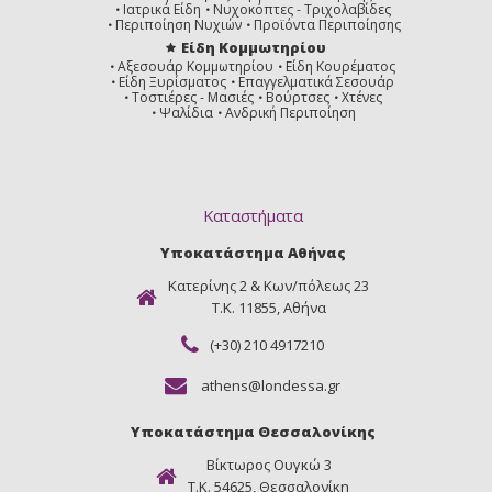
Ιατρικά Είδη
Νυχοκόπτες - Τριχολαβίδες
Περιποίηση Νυχιών
Προϊόντα Περιποίησης
Είδη Κομμωτηρίου
Αξεσουάρ Κομμωτηρίου
Είδη Κουρέματος
Είδη Ξυρίσματος
Επαγγελματικά Σεσουάρ
Τοστιέρες - Μασιές
Βούρτσες
Χτένες
Ψαλίδια
Ανδρική Περιποίηση
Καταστήματα
Υποκατάστημα Αθήνας
Κατερίνης 2 & Κων/πόλεως 23
Τ.Κ. 11855, Αθήνα
(+30) 210 4917210
athens@londessa.gr
Υποκατάστημα Θεσσαλονίκης
Βίκτωρος Ουγκώ 3
Τ.Κ. 54625, Θεσσαλονίκη