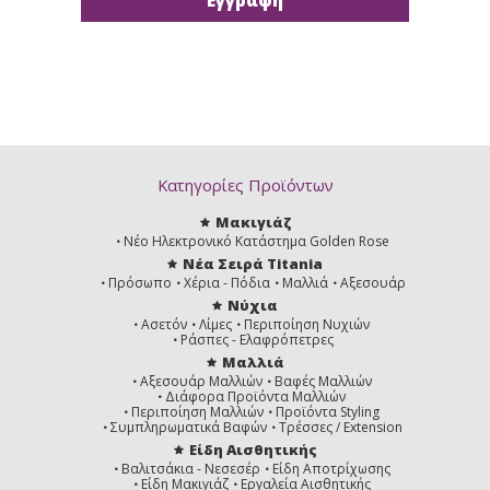
Κατηγορίες Προϊόντων
Μακιγιάζ
Νέο Ηλεκτρονικό Κατάστημα Golden Rose
Νέα Σειρά Titania
Πρόσωπο
Χέρια - Πόδια
Μαλλιά
Αξεσουάρ
Νύχια
Ασετόν
Λίμες
Περιποίηση Νυχιών
Ράσπες - Ελαφρόπετρες
Μαλλιά
Αξεσουάρ Μαλλιών
Βαφές Μαλλιών
Διάφορα Προϊόντα Μαλλιών
Περιποίηση Μαλλιών
Προϊόντα Styling
Συμπληρωματικά Βαφών
Τρέσσες / Extension
Είδη Αισθητικής
Βαλιτσάκια - Νεσεσέρ
Είδη Αποτρίχωσης
Είδη Μακιγιάζ
Εργαλεία Αισθητικής