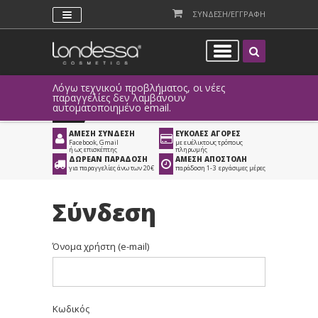
ΣΥΝΔΕΣΗ/ΕΓΓΡΑΦΗ
Λόγω τεχνικού προβλήματος, οι νέες
παραγγελίες δεν λαμβάνουν
αυτοματοποιημένο email.
ΑΜΕΣΗ ΣΥΝΔΕΣΗ
ΕΥΚΟΛΕΣ ΑΓΟΡΕΣ
Facebook, Gmail
με ευέλικτους τρόπους
ή ως επισκέπτης
πληρωμής
ΔΩΡΕΑΝ ΠΑΡΑΔΟΣΗ
ΑΜΕΣΗ ΑΠΟΣΤΟΛΗ
για παραγγελίες άνω των 20€
παράδοση 1-3 εργάσιμες μέρες
Σύνδεση
Όνομα χρήστη (e-mail)
Κωδικός