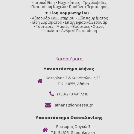
Ιατρικά Είδη
Νυχοκόπτες - Τριχολαβίδες
Περιποίηση Νυχιών
Προϊόντα Περιποίησης
Είδη Κομμωτηρίου
Αξεσουάρ Κομμωτηρίου
Είδη Κουρέματος
Είδη Ξυρίσματος
Επαγγελματικά Σεσουάρ
Τοστιέρες - Μασιές
Βούρτσες
Χτένες
Ψαλίδια
Ανδρική Περιποίηση
Καταστήματα
Υποκατάστημα Αθήνας
Κατερίνης 2 & Κων/πόλεως 23
Τ.Κ. 11855, Αθήνα
(+30) 210 4917210
athens@londessa.gr
Υποκατάστημα Θεσσαλονίκης
Βίκτωρος Ουγκώ 3
Τ.Κ. 54625, Θεσσαλονίκη