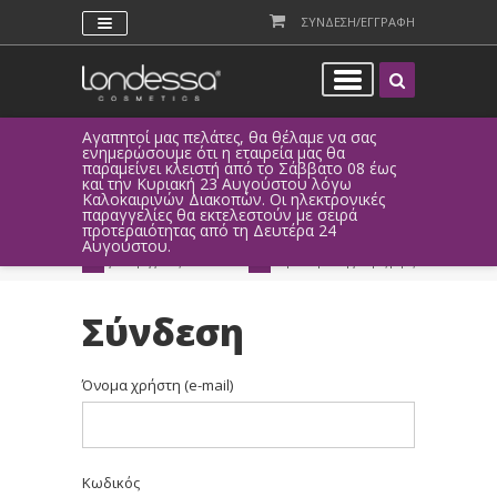
ΣΥΝΔΕΣΗ/ΕΓΓΡΑΦΗ
Αγαπητοί μας πελάτες, θα θέλαμε να σας
Λόγω τεχνι
ενημερώσουμε ότι η εταιρεία μας θα
παραγγελί
παραμείνει κλειστή από το Σάββατο 08 έως
αυτοματοπο
και την Κυριακή 23 Αυγούστου λόγω
Καλοκαιρινών Διακοπών. Οι ηλεκτρονικές
ΑΜΕΣΗ ΣΥΝΔΕΣΗ
ΕΥΚΟΛΕΣ ΑΓΟΡΕΣ
παραγγελίες θα εκτελεστούν με σειρά
Facebook, Gmail
με ευέλικτους τρόπους
προτεραιότητας από τη Δευτέρα 24
ή ως επισκέπτης
πληρωμής
Αυγούστου.
ΔΩΡΕΑΝ ΠΑΡΑΔΟΣΗ
ΑΜΕΣΗ ΑΠΟΣΤΟΛΗ
για παραγγελίες άνω των 20€
παράδοση 1-3 εργάσιμες μέρες
Σύνδεση
Όνομα χρήστη (e-mail)
Κωδικός