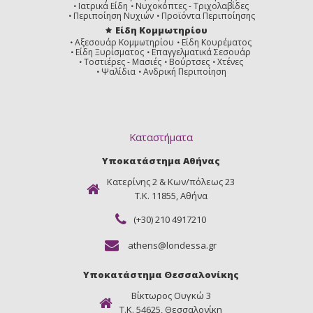
Ιατρικά Είδη
Νυχοκόπτες - Τριχολαβίδες
Περιποίηση Νυχιών
Προϊόντα Περιποίησης
Είδη Κομμωτηρίου
Αξεσουάρ Κομμωτηρίου
Είδη Κουρέματος
Είδη Ξυρίσματος
Επαγγελματικά Σεσουάρ
Τοστιέρες - Μασιές
Βούρτσες
Χτένες
Ψαλίδια
Ανδρική Περιποίηση
Καταστήματα
Υποκατάστημα Αθήνας
Κατερίνης 2 & Κων/πόλεως 23
Τ.Κ. 11855, Αθήνα
(+30) 210 4917210
athens@londessa.gr
Υποκατάστημα Θεσσαλονίκης
Βίκτωρος Ουγκώ 3
Τ.Κ. 54625, Θεσσαλονίκη