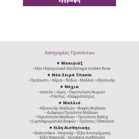
Κατηγορίες Προϊόντων
Μακιγιάζ
Νέο Ηλεκτρονικό Κατάστημα Golden Rose
Νέα Σειρά Titania
Πρόσωπο
Χέρια - Πόδια
Μαλλιά
Αξεσουάρ
Νύχια
Ασετόν
Λίμες
Περιποίηση Νυχιών
Ράσπες - Ελαφρόπετρες
Μαλλιά
Αξεσουάρ Μαλλιών
Βαφές Μαλλιών
Διάφορα Προϊόντα Μαλλιών
Περιποίηση Μαλλιών
Προϊόντα Styling
Συμπληρωματικά Βαφών
Τρέσσες / Extension
Είδη Αισθητικής
Βαλιτσάκια - Νεσεσέρ
Είδη Αποτρίχωσης
Είδη Μακιγιάζ
Εργαλεία Αισθητικής