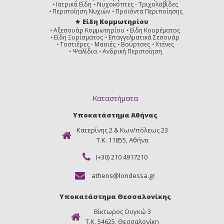
Ιατρικά Είδη
Νυχοκόπτες - Τριχολαβίδες
Περιποίηση Νυχιών
Προϊόντα Περιποίησης
Είδη Κομμωτηρίου
Αξεσουάρ Κομμωτηρίου
Είδη Κουρέματος
Είδη Ξυρίσματος
Επαγγελματικά Σεσουάρ
Τοστιέρες - Μασιές
Βούρτσες
Χτένες
Ψαλίδια
Ανδρική Περιποίηση
Καταστήματα
Υποκατάστημα Αθήνας
Κατερίνης 2 & Κων/πόλεως 23
Τ.Κ. 11855, Αθήνα
(+30) 210 4917210
athens@londessa.gr
Υποκατάστημα Θεσσαλονίκης
Βίκτωρος Ουγκώ 3
Τ.Κ. 54625, Θεσσαλονίκη