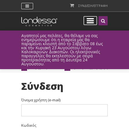
ΣΥΝΔΕΣΗ/ΕΓΓΡΑΦΗ
Αγαπητοί μας πελάτες, θα θέλαμε να σας
Λόγω τεχνι
ενημερώσουμε ότι η εταιρεία μας θα
παραγγελί
παραμείνει κλειστή από το Σάββατο 08 έως
αυτοματοπο
και την Κυριακή 23 Αυγούστου λόγω
Καλοκαιρινών Διακοπών. Οι ηλεκτρονικές
ΑΜΕΣΗ ΣΥΝΔΕΣΗ
ΕΥΚΟΛΕΣ ΑΓΟΡΕΣ
παραγγελίες θα εκτελεστούν με σειρά
Facebook, Gmail
με ευέλικτους τρόπους
προτεραιότητας από τη Δευτέρα 24
ή ως επισκέπτης
πληρωμής
Αυγούστου.
ΔΩΡΕΑΝ ΠΑΡΑΔΟΣΗ
ΑΜΕΣΗ ΑΠΟΣΤΟΛΗ
για παραγγελίες άνω των 20€
παράδοση 1-3 εργάσιμες μέρες
Σύνδεση
Όνομα χρήστη (e-mail)
Κωδικός