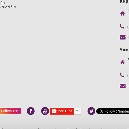
Καβ
υάρ
Ψαλίδια
Υπο
Follow us!