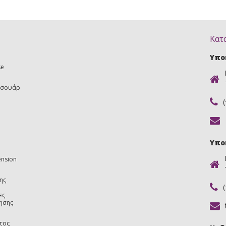
Κατ
Υπο
se
εσουάρ
Υπο
ension
ης
ες
ησης
τος