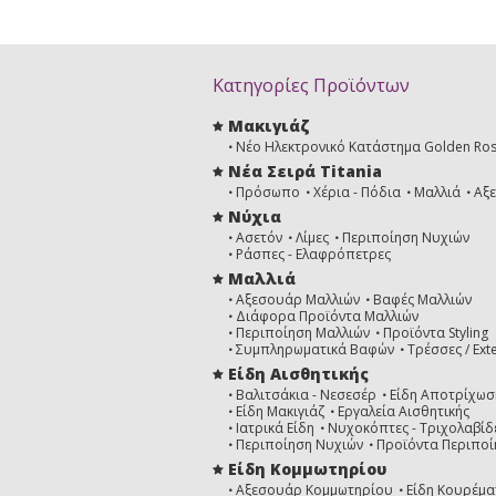
Κατηγορίες Προϊόντων
Μακιγιάζ
Νέο Ηλεκτρονικό Κατάστημα Golden Ro
Νέα Σειρά Titania
Πρόσωπο
Χέρια - Πόδια
Μαλλιά
Αξ
Νύχια
Ασετόν
Λίμες
Περιποίηση Νυχιών
Ράσπες - Ελαφρόπετρες
Μαλλιά
Αξεσουάρ Μαλλιών
Βαφές Μαλλιών
Διάφορα Προϊόντα Μαλλιών
Περιποίηση Μαλλιών
Προϊόντα Styling
Συμπληρωματικά Βαφών
Τρέσσες / Ext
Είδη Αισθητικής
Βαλιτσάκια - Νεσεσέρ
Είδη Αποτρίχωσ
Είδη Μακιγιάζ
Εργαλεία Αισθητικής
Ιατρικά Είδη
Νυχοκόπτες - Τριχολαβίδ
Περιποίηση Νυχιών
Προϊόντα Περιποί
Είδη Κομμωτηρίου
Αξεσουάρ Κομμωτηρίου
Είδη Κουρέμα