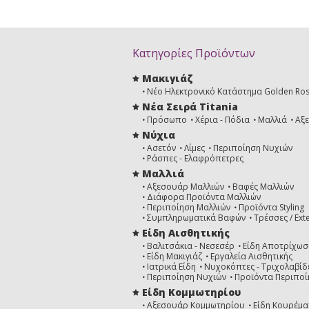
Κατηγορίες Προϊόντων
Μακιγιάζ
Νέο Ηλεκτρονικό Κατάστημα Golden Ro
Νέα Σειρά Titania
Πρόσωπο
Χέρια - Πόδια
Μαλλιά
Αξ
Νύχια
Ασετόν
Λίμες
Περιποίηση Νυχιών
Ράσπες - Ελαφρόπετρες
Μαλλιά
Αξεσουάρ Μαλλιών
Βαφές Μαλλιών
Διάφορα Προϊόντα Μαλλιών
Περιποίηση Μαλλιών
Προϊόντα Styling
Συμπληρωματικά Βαφών
Τρέσσες / Ext
Είδη Αισθητικής
Βαλιτσάκια - Νεσεσέρ
Είδη Αποτρίχωσ
Είδη Μακιγιάζ
Εργαλεία Αισθητικής
Ιατρικά Είδη
Νυχοκόπτες - Τριχολαβίδ
Περιποίηση Νυχιών
Προϊόντα Περιποί
Είδη Κομμωτηρίου
Αξεσουάρ Κομμωτηρίου
Είδη Κουρέμα