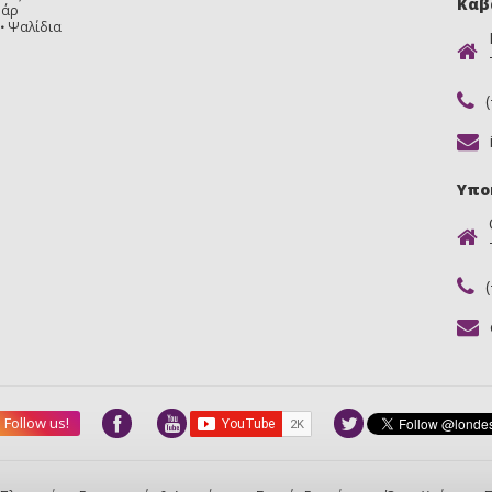
Καβ
υάρ
Ψαλίδια
Υπο
Follow us!