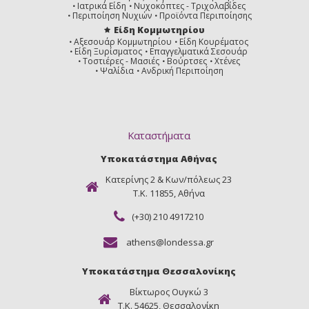
Ιατρικά Είδη
Νυχοκόπτες - Τριχολαβίδες
Περιποίηση Νυχιών
Προϊόντα Περιποίησης
Είδη Κομμωτηρίου
Αξεσουάρ Κομμωτηρίου
Είδη Κουρέματος
Είδη Ξυρίσματος
Επαγγελματικά Σεσουάρ
Τοστιέρες - Μασιές
Βούρτσες
Χτένες
Ψαλίδια
Ανδρική Περιποίηση
Καταστήματα
Υποκατάστημα Αθήνας
Κατερίνης 2 & Κων/πόλεως 23
Τ.Κ. 11855, Αθήνα
(+30) 210 4917210
athens@londessa.gr
Υποκατάστημα Θεσσαλονίκης
Βίκτωρος Ουγκώ 3
Τ.Κ. 54625, Θεσσαλονίκη