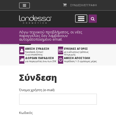
ΣΥΝΔΕΣΗ/ΕΓΓΡΑΦΗ
Λόγω τεχνικού προβλήματος, οι νέες
παραγγελίες δεν λαμβάνουν
αυτοματοποιημένο email.
ΑΜΕΣΗ ΣΥΝΔΕΣΗ
ΕΥΚΟΛΕΣ ΑΓΟΡΕΣ
Facebook, Gmail
με ευέλικτους τρόπους
ή ως επισκέπτης
πληρωμής
ΔΩΡΕΑΝ ΠΑΡΑΔΟΣΗ
ΑΜΕΣΗ ΑΠΟΣΤΟΛΗ
για παραγγελίες άνω των 20€
παράδοση 1-3 εργάσιμες μέρες
Σύνδεση
Όνομα χρήστη (e-mail)
Κωδικός