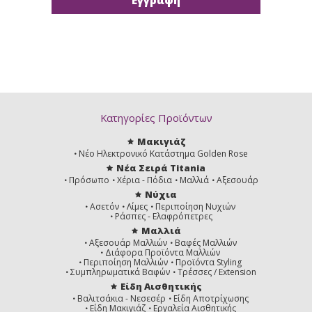
Κατηγορίες Προϊόντων
Μακιγιάζ
Νέο Ηλεκτρονικό Κατάστημα Golden Rose
Νέα Σειρά Titania
Πρόσωπο
Χέρια - Πόδια
Μαλλιά
Αξεσουάρ
Νύχια
Ασετόν
Λίμες
Περιποίηση Νυχιών
Ράσπες - Ελαφρόπετρες
Μαλλιά
Αξεσουάρ Μαλλιών
Βαφές Μαλλιών
Διάφορα Προϊόντα Μαλλιών
Περιποίηση Μαλλιών
Προϊόντα Styling
Συμπληρωματικά Βαφών
Τρέσσες / Extension
Είδη Αισθητικής
Βαλιτσάκια - Νεσεσέρ
Είδη Αποτρίχωσης
Είδη Μακιγιάζ
Εργαλεία Αισθητικής