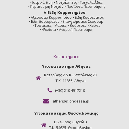
Ιατρικά Είδη
Νυχοκόπτες - Τριχολαβίδες
Περιποίηση Νυχιών
Προϊόντα Περιποίησης
Είδη Κομμωτηρίου
Αξεσουάρ Κομμωτηρίου
Είδη Κουρέματος
Είδη Ξυρίσματος
Επαγγελματικά Σεσουάρ
Τοστιέρες - Μασιές
Βούρτσες
Χτένες
Ψαλίδια
Ανδρική Περιποίηση
Καταστήματα
Υποκατάστημα Αθήνας
Κατερίνης 2 & Κων/πόλεως 23
Τ.Κ. 11855, Αθήνα
(+30) 210 4917210
athens@londessa.gr
Υποκατάστημα Θεσσαλονίκης
Βίκτωρος Ουγκώ 3
Τ.Κ. 54625, Θεσσαλονίκη