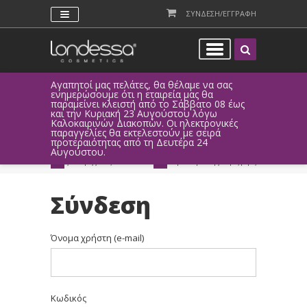
ΣΥΝΔΕΣΗ/ΕΓΓΡΑΦΗ
Αγαπητοί μας πελάτες, θα θέλαμε να σας
Λόγω τεχνι
ενημερώσουμε ότι η εταιρεία μας θα
παραγγελί
παραμείνει κλειστή από το Σάββατο 08 έως
αυτοματοπο
και την Κυριακή 23 Αυγούστου λόγω
Καλοκαιρινών Διακοπών. Οι ηλεκτρονικές
ΑΜΕΣΗ ΣΥΝΔΕΣΗ
ΕΥΚΟΛΕΣ ΑΓΟΡΕΣ
παραγγελίες θα εκτελεστούν με σειρά
Facebook, Gmail
με ευέλικτους τρόπους
προτεραιότητας από τη Δευτέρα 24
ή ως επισκέπτης
πληρωμής
Αυγούστου.
ΔΩΡΕΑΝ ΠΑΡΑΔΟΣΗ
ΑΜΕΣΗ ΑΠΟΣΤΟΛΗ
για παραγγελίες άνω των 20€
παράδοση 1-3 εργάσιμες μέρες
Σύνδεση
Όνομα χρήστη (e-mail)
Κωδικός