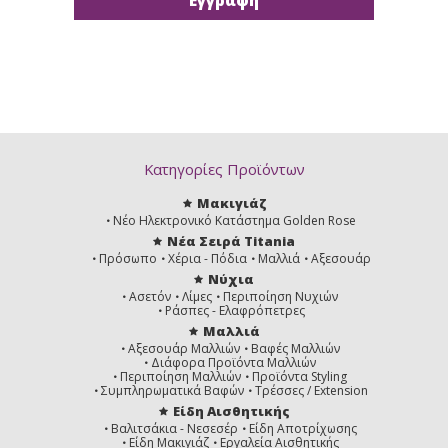
Κατηγορίες Προϊόντων
Μακιγιάζ
Νέο Ηλεκτρονικό Κατάστημα Golden Rose
Νέα Σειρά Titania
Πρόσωπο
Χέρια - Πόδια
Μαλλιά
Αξεσουάρ
Νύχια
Ασετόν
Λίμες
Περιποίηση Νυχιών
Ράσπες - Ελαφρόπετρες
Μαλλιά
Αξεσουάρ Μαλλιών
Βαφές Μαλλιών
Διάφορα Προϊόντα Μαλλιών
Περιποίηση Μαλλιών
Προϊόντα Styling
Συμπληρωματικά Βαφών
Τρέσσες / Extension
Είδη Αισθητικής
Βαλιτσάκια - Νεσεσέρ
Είδη Αποτρίχωσης
Είδη Μακιγιάζ
Εργαλεία Αισθητικής