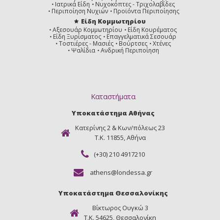
Ιατρικά Είδη
Νυχοκόπτες - Τριχολαβίδες
Περιποίηση Νυχιών
Προϊόντα Περιποίησης
Είδη Κομμωτηρίου
Αξεσουάρ Κομμωτηρίου
Είδη Κουρέματος
Είδη Ξυρίσματος
Επαγγελματικά Σεσουάρ
Τοστιέρες - Μασιές
Βούρτσες
Χτένες
Ψαλίδια
Ανδρική Περιποίηση
Καταστήματα
Υποκατάστημα Αθήνας
Κατερίνης 2 & Κων/πόλεως 23
Τ.Κ. 11855, Αθήνα
(+30) 210 4917210
athens@londessa.gr
Υποκατάστημα Θεσσαλονίκης
Βίκτωρος Ουγκώ 3
Τ.Κ. 54625, Θεσσαλονίκη