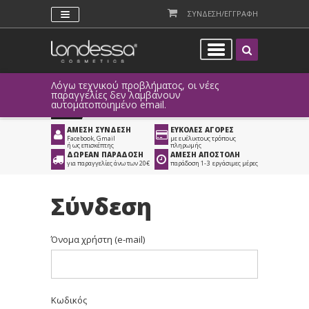
ΣΥΝΔΕΣΗ/ΕΓΓΡΑΦΗ
Λόγω τεχνικού προβλήματος, οι νέες
παραγγελίες δεν λαμβάνουν
αυτοματοποιημένο email.
ΑΜΕΣΗ ΣΥΝΔΕΣΗ
ΕΥΚΟΛΕΣ ΑΓΟΡΕΣ
Facebook, Gmail
με ευέλικτους τρόπους
ή ως επισκέπτης
πληρωμής
ΔΩΡΕΑΝ ΠΑΡΑΔΟΣΗ
ΑΜΕΣΗ ΑΠΟΣΤΟΛΗ
για παραγγελίες άνω των 20€
παράδοση 1-3 εργάσιμες μέρες
Σύνδεση
Όνομα χρήστη (e-mail)
Κωδικός