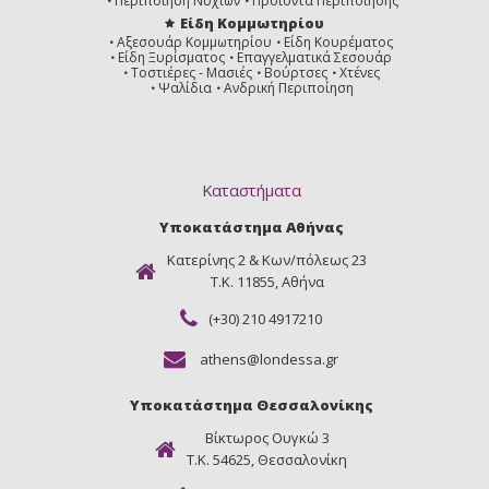
Περιποίηση Νυχιών
Προϊόντα Περιποίησης
Είδη Κομμωτηρίου
Αξεσουάρ Κομμωτηρίου
Είδη Κουρέματος
Είδη Ξυρίσματος
Επαγγελματικά Σεσουάρ
Τοστιέρες - Μασιές
Βούρτσες
Χτένες
Ψαλίδια
Ανδρική Περιποίηση
Καταστήματα
Υποκατάστημα Αθήνας
Κατερίνης 2 & Κων/πόλεως 23
Τ.Κ. 11855, Αθήνα
(+30) 210 4917210
athens@londessa.gr
Υποκατάστημα Θεσσαλονίκης
Βίκτωρος Ουγκώ 3
Τ.Κ. 54625, Θεσσαλονίκη