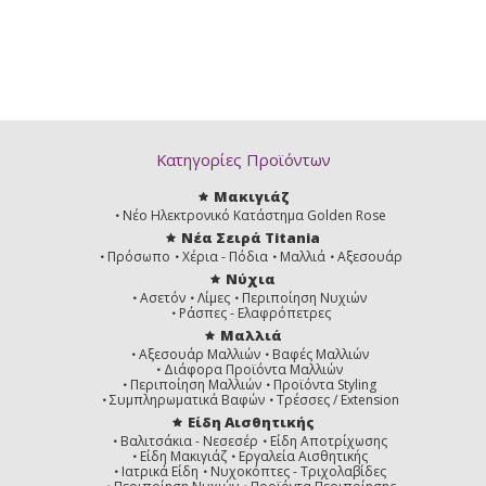
Κατηγορίες Προϊόντων
Μακιγιάζ
Νέο Ηλεκτρονικό Κατάστημα Golden Rose
Νέα Σειρά Titania
Πρόσωπο
Χέρια - Πόδια
Μαλλιά
Αξεσουάρ
Νύχια
Ασετόν
Λίμες
Περιποίηση Νυχιών
Ράσπες - Ελαφρόπετρες
Μαλλιά
Αξεσουάρ Μαλλιών
Βαφές Μαλλιών
Διάφορα Προϊόντα Μαλλιών
Περιποίηση Μαλλιών
Προϊόντα Styling
Συμπληρωματικά Βαφών
Τρέσσες / Extension
Είδη Αισθητικής
Βαλιτσάκια - Νεσεσέρ
Είδη Αποτρίχωσης
Είδη Μακιγιάζ
Εργαλεία Αισθητικής
Ιατρικά Είδη
Νυχοκόπτες - Τριχολαβίδες