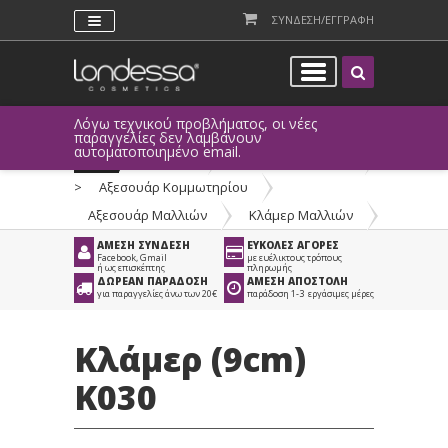
ΣΥΝΔΕΣΗ/ΕΓΓΡΑΦΗ
Λόγω τεχνικού προβλήματος, οι νέες
παραγγελίες δεν λαμβάνουν
αυτοματοποιημένο email.
Προϊόντα
>
Είδη Κομμωτηρίου
>
Αξεσουάρ Κομμωτηρίου
>
Αξεσουάρ Μαλλιών
>
Κλάμερ Μαλλιών
ΑΜΕΣΗ ΣΥΝΔΕΣΗ
ΕΥΚΟΛΕΣ ΑΓΟΡΕΣ
Facebook, Gmail
με ευέλικτους τρόπους
ή ως επισκέπτης
πληρωμής
ΔΩΡΕΑΝ ΠΑΡΑΔΟΣΗ
ΑΜΕΣΗ ΑΠΟΣΤΟΛΗ
για παραγγελίες άνω των 20€
παράδοση 1-3 εργάσιμες μέρες
Κλάμερ (9cm)
K030