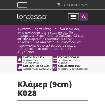
ΣΥΝΔΕΣΗ/ΕΓΓΡΑΦΗ
Αγαπητοί μας πελάτες, θα θέλαμε να σας
Λόγω τεχ
ενημερώσουμε ότι η εταιρεία μας θα
παραγγελ
παραμείνει κλειστή από το Σάββατο 08 έως
αυτοματο
Προϊόντα
>
Είδη Κομμωτηρίου
και την Κυριακή 23 Αυγούστου λόγω
Καλοκαιρινών Διακοπών. Οι ηλεκτρονικές
>
Αξεσουάρ Κομμωτηρίου
>
παραγγελίες θα εκτελεστούν με σειρά
προτεραιότητας από τη Δευτέρα 24
Αξεσουάρ Μαλλιών
>
Κλάμερ Μαλλιών
Αυγούστου.
ΑΜΕΣΗ ΣΥΝΔΕΣΗ
ΕΥΚΟΛΕΣ ΑΓΟΡΕΣ
Facebook, Gmail
με ευέλικτους τρόπους
ή ως επισκέπτης
πληρωμής
ΔΩΡΕΑΝ ΠΑΡΑΔΟΣΗ
ΑΜΕΣΗ ΑΠΟΣΤΟΛΗ
για παραγγελίες άνω των 20€
παράδοση 1-3 εργάσιμες μέρες
Κλάμερ (9cm)
K028