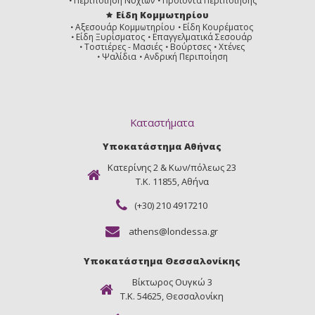
Περιποίηση Νυχιών
Προϊόντα Περιποίησης
Είδη Κομμωτηρίου
Αξεσουάρ Κομμωτηρίου
Είδη Κουρέματος
Είδη Ξυρίσματος
Επαγγελματικά Σεσουάρ
Τοστιέρες - Μασιές
Βούρτσες
Χτένες
Ψαλίδια
Ανδρική Περιποίηση
Καταστήματα
Υποκατάστημα Αθήνας
Κατερίνης 2 & Κων/πόλεως 23
Τ.Κ. 11855, Αθήνα
(+30) 210 4917210
athens@londessa.gr
Υποκατάστημα Θεσσαλονίκης
Βίκτωρος Ουγκώ 3
Τ.Κ. 54625, Θεσσαλονίκη