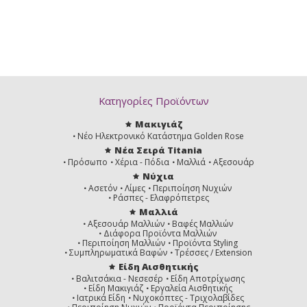
Κατηγορίες Προϊόντων
Μακιγιάζ
Νέο Ηλεκτρονικό Κατάστημα Golden Rose
Νέα Σειρά Titania
Πρόσωπο
Χέρια - Πόδια
Μαλλιά
Αξεσουάρ
Νύχια
Ασετόν
Λίμες
Περιποίηση Νυχιών
Ράσπες - Ελαφρόπετρες
Μαλλιά
Αξεσουάρ Μαλλιών
Βαφές Μαλλιών
Διάφορα Προϊόντα Μαλλιών
Περιποίηση Μαλλιών
Προϊόντα Styling
Συμπληρωματικά Βαφών
Τρέσσες / Extension
Είδη Αισθητικής
Βαλιτσάκια - Νεσεσέρ
Είδη Αποτρίχωσης
Είδη Μακιγιάζ
Εργαλεία Αισθητικής
Ιατρικά Είδη
Νυχοκόπτες - Τριχολαβίδες