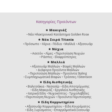
Κατηγορίες Προϊόντων
Μακιγιάζ
Νέο Ηλεκτρονικό Κατάστημα Golden Rose
Νέα Σειρά Titania
Πρόσωπο
Χέρια - Πόδια
Μαλλιά
Αξεσουάρ
Νύχια
Ασετόν
Λίμες
Περιποίηση Νυχιών
Ράσπες - Ελαφρόπετρες
Μαλλιά
Αξεσουάρ Μαλλιών
Βαφές Μαλλιών
Διάφορα Προϊόντα Μαλλιών
Περιποίηση Μαλλιών
Προϊόντα Styling
Συμπληρωματικά Βαφών
Τρέσσες / Extension
Είδη Αισθητικής
Βαλιτσάκια - Νεσεσέρ
Είδη Αποτρίχωσης
Είδη Μακιγιάζ
Εργαλεία Αισθητικής
Ιατρικά Είδη
Νυχοκόπτες - Τριχολαβίδες
Περιποίηση Νυχιών
Προϊόντα Περιποίησης
Είδη Κομμωτηρίου
Αξεσουάρ Κομμωτηρίου
Είδη Κουρέματος
Είδη Ξυρίσματος
Επαγγελματικά Σεσουάρ