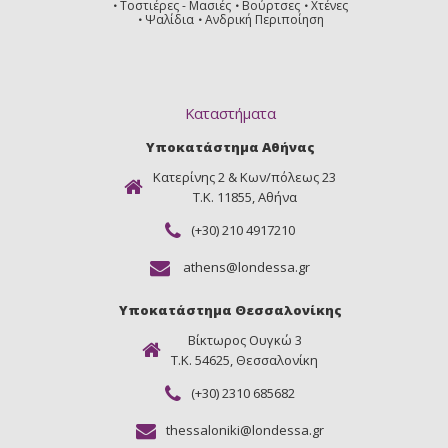
Τοστιέρες - Μασιές
Βούρτσες
Χτένες
Ψαλίδια
Ανδρική Περιποίηση
Καταστήματα
Υποκατάστημα Αθήνας
Κατερίνης 2 & Κων/πόλεως 23
Τ.Κ. 11855, Αθήνα
(+30) 210 4917210
athens@londessa.gr
Υποκατάστημα Θεσσαλονίκης
Βίκτωρος Ουγκώ 3
Τ.Κ. 54625, Θεσσαλονίκη
(+30) 2310 685682
thessaloniki@londessa.gr