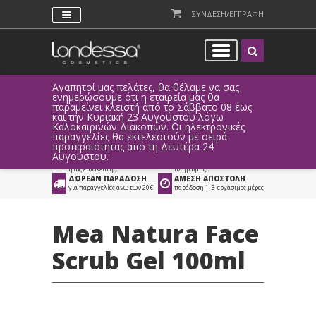
ΣΥΝΔΕΣΗ/ΕΓΓΡΑΦΗ
Αγαπητοί μας πελάτες, θα θέλαμε να σας
Λόγω τεχ
ενημερώσουμε ότι η εταιρεία μας θα
παραγγελ
παραμείνει κλειστή από το Σάββατο 08 έως
αυτοματο
Προϊόντα
>
Είδη Αισθητικής
>
και την Κυριακή 23 Αυγούστου λόγω
Καλοκαιρινών Διακοπών. Οι ηλεκτρονικές
Προϊόντα Περιποίησης
>
Προσώπου
παραγγελίες θα εκτελεστούν με σειρά
προτεραιότητας από τη Δευτέρα 24
ΑΜΕΣΗ ΣΥΝΔΕΣΗ
ΕΥΚΟΛΕΣ ΑΓΟΡΕΣ
Αυγούστου.
Facebook, Gmail
με ευέλικτους τρόπους
ή ως επισκέπτης
πληρωμής
ΔΩΡΕΑΝ ΠΑΡΑΔΟΣΗ
ΑΜΕΣΗ ΑΠΟΣΤΟΛΗ
για παραγγελίες άνω των 20€
παράδοση 1-3 εργάσιμες μέρες
Mea Natura Face
Scrub Gel 100ml