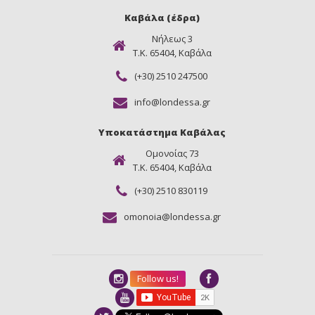
Καβάλα (έδρα)
Νήλεως 3
Τ.Κ. 65404, Καβάλα
(+30) 2510 247500
info@londessa.gr
Υποκατάστημα Καβάλας
Ομονοίας 73
Τ.Κ. 65404, Καβάλα
(+30) 2510 830119
omonoia@londessa.gr
Follow us!