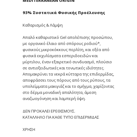
MEDITERRANEAN ORIGIN
93% Συστατικά Φυσικής Προέλευσης
Καθαρισμός & Λάμψη
Απαλό καθαριστικό Gel απολέπισης προσώπου,
με οργανικό έλαιο από σπόρους ροδιού*,
φυσικούς μικροκόκκους περλίτη, και οξέα από
φυσικά εκχυλίσματα εσπεριδοειδών και
μύρτιλου, έναν εξαιρετικό συνδυασμό, πλούσιο
σε αντιοξειδωτικές και τονωτικές ιδιότητες.
Απομακρύνει τα νεκρά κύτταρα της επιδερμίδας,
αποφράσσει τους πόρους από τους ρύπους, τα
υπολείμματα μακιγιάζ και το σμήγμα, χαρίζοντας
στο δέρμα μοναδική απαλότητα, άμεση
αναζωογόνηση και λαμπερή όψη.
ΔΕΝ ΠΡΟΚΑΛΕΙ ΕΡΕΘΙΣΜΟΥΣ.
ΚΑΤΑΛΛΗΛΟ ΓΙΑ ΚΑΘΕ ΤΥΠΟ ΕΠΙΔΕΡΜΙΔΑΣ
XΡΗΣΗ