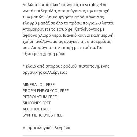
Απλώστε με κυκλικές κινήσεις το scrub gel σε
νωπή επιδερμίδα, αποφεύγοντας την περιοχή
των ματιών. Δημιουργήστε αφρό, κάνοντας
ελαφρύ μασάζ σε όλο το πρόσωπο για 2-3 λεπτά.
Απομακρύνετε το scrub gel, ξεπλένοντας με
άφθονο χλιαρό νερό. Ιδανικό και για καθημερινή
χρήση ανάλογα με τις ανάγκες της επιδερμίδας
σας. Αποφύγετε την επαφή με τα μάτια. Για
εξωτερική χρήση μόνο.
* έλαιο από σπόρους ροδιού πιστοποιημένης
οργανικής καλλιέργειας
MINERAL OIL FREE
PROPYLENE GLYCOL FREE
PETROLATUM FREE
SILICONES FREE
ALCOHOL FREE
SYNTHETIC DYES FREE
Δερματολογικά ελεγμένο