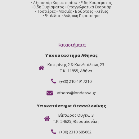
Αξεσουάρ Κομμωτηρίου
Είδη Κουρέματος
Είδη Ξυρίσματος
Επαγγελματικά Σεσουάρ
Τοστιέρες - Μασιές
Βούρτσες
Χτένες
Ψαλίδια
Ανδρική Περιποίηση
Καταστήματα
Υποκατάστημα Αθήνας
Κατερίνης 2 & Κων/πόλεως 23
Τ.Κ. 11855, Αθήνα
(+30) 210 4917210
athens@londessa.gr
Υποκατάστημα Θεσσαλονίκης
Βίκτωρος Ουγκώ 3
Τ.Κ. 54625, Θεσσαλονίκη
(+30) 2310 685682