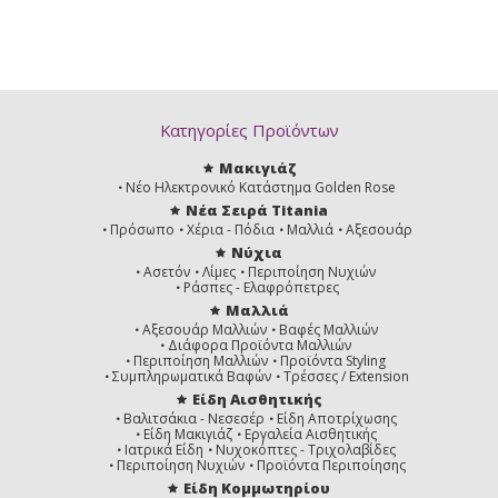
Κατηγορίες Προϊόντων
Μακιγιάζ
Νέο Ηλεκτρονικό Κατάστημα Golden Rose
Νέα Σειρά Titania
Πρόσωπο
Χέρια - Πόδια
Μαλλιά
Αξεσουάρ
Νύχια
Ασετόν
Λίμες
Περιποίηση Νυχιών
Ράσπες - Ελαφρόπετρες
Μαλλιά
Αξεσουάρ Μαλλιών
Βαφές Μαλλιών
Διάφορα Προϊόντα Μαλλιών
Περιποίηση Μαλλιών
Προϊόντα Styling
Συμπληρωματικά Βαφών
Τρέσσες / Extension
Είδη Αισθητικής
Βαλιτσάκια - Νεσεσέρ
Είδη Αποτρίχωσης
Είδη Μακιγιάζ
Εργαλεία Αισθητικής
Ιατρικά Είδη
Νυχοκόπτες - Τριχολαβίδες
Περιποίηση Νυχιών
Προϊόντα Περιποίησης
Είδη Κομμωτηρίου