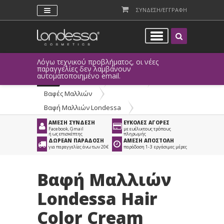
ΣΥΝΔΕΣΗ/ΕΓΓΡΑΦΗ
Λόγω τεχνικού προβλήματος, οι νέες
παραγγελίες δεν λαμβάνουν
αυτοματοποιημένο email.
Προϊόντα
>
Μαλλιά
>
Βαφές Μαλλιών
>
Βαφή Μαλλιών Londessa
ΑΜΕΣΗ ΣΥΝΔΕΣΗ
ΕΥΚΟΛΕΣ ΑΓΟΡΕΣ
Facebook, Gmail
με ευέλικτους τρόπους
ή ως επισκέπτης
πληρωμής
ΔΩΡΕΑΝ ΠΑΡΑΔΟΣΗ
ΑΜΕΣΗ ΑΠΟΣΤΟΛΗ
για παραγγελίες άνω των 20€
παράδοση 1-3 εργάσιμες μέρες
Βαφή Μαλλιών
Londessa Hair
Color Cream