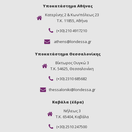
Υποκατάστημα Αθήνας
Κατερίνης 2 & Κων/πόλεως 23
Τ.Κ. 11855, Αθήνα
4.2
10.3
9.3
Καστανό
Κατάξανθο
Ξανθό
(+30) 210 4917210
Ιριζέ
Χρυσό
Πολύ
Ανοιχτό
athens@londessa.gr
Χρυσό
Υποκατάστημα Θεσσαλονίκης
Βίκτωρος Ουγκώ 3
Τ.Κ. 54625, Θεσσαλονίκη
8.3
7.3
6.3
Ξανθό
Ξανθό
Ξανθό
(+30) 2310 685682
Ανοιχτό
Χρυσό
Σκούρο
Χρυσό
Χρυσό
thessaloniki@londessa.gr
Καβάλα (έδρα)
Νήλεως 3
5.3
000
12.0
Τ.Κ. 65404, Καβάλα
Καστανό
Ενισχυτικό
Ξανθιστικό
Ανοιχτό
Ξανοίγματος
(1:2)
Χρυσό
(1:2)
(+30) 2510 247500