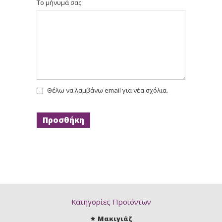
Το μήνυμά σας
Κακάο
6.71
6.72
5.72
Καφέ
Σοκολατί
Σοκολατί
Έντονο
Θέλω να λαμβάνω email για νέα σχόλια.
8.44
7.44
8.4
Ξανθό
Ξανθό
Ξανθό
Ανοιχτό
Έντονο
Ανοιχτό
Έντονο
Χάλκινο
Χάλκινο
Χάλκινο
7.4
6.4
6.46
Ξανθό
Ξανθό
Τιτσιάνο
Κατηγορίες Προϊόντων
Χάλκινο
Σκούρο
Χάλκινο
Μακιγιάζ