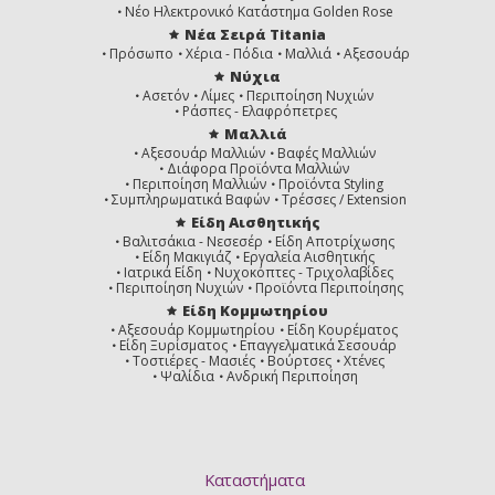
Νέο Ηλεκτρονικό Κατάστημα Golden Rose
Νέα Σειρά Titania
Πρόσωπο
Χέρια - Πόδια
Μαλλιά
Αξεσουάρ
Νύχια
7.66
6.66
6.6
Ασετόν
Λίμες
Περιποίηση Νυχιών
Ξανθό
Ξανθό
Ξανθό
Ράσπες - Ελαφρόπετρες
Έντονο
Σκούρο
Σκούρο
Μαλλιά
Κόκκινο
Έντονο
Κόκκινο
Κόκκινο
Αξεσουάρ Μαλλιών
Βαφές Μαλλιών
Διάφορα Προϊόντα Μαλλιών
Περιποίηση Μαλλιών
Προϊόντα Styling
Συμπληρωματικά Βαφών
Τρέσσες / Extension
Είδη Αισθητικής
Βαλιτσάκια - Νεσεσέρ
Είδη Αποτρίχωσης
Είδη Μακιγιάζ
Εργαλεία Αισθητικής
5.6
4.6
7.62
Ιατρικά Είδη
Νυχοκόπτες - Τριχολαβίδες
Καστανό
Καστανό
Ξανθό
Περιποίηση Νυχιών
Προϊόντα Περιποίησης
Ανοιχτό
Κόκκινο
Κόκκινο
Κόκκινο
Ιριζέ
Είδη Κομμωτηρίου
Αξεσουάρ Κομμωτηρίου
Είδη Κουρέματος
Είδη Ξυρίσματος
Επαγγελματικά Σεσουάρ
Τοστιέρες - Μασιές
Βούρτσες
Χτένες
Ψαλίδια
Ανδρική Περιποίηση
6.62
5.62
6.2
Ξανθό
Καστανό
Ξανθό
Σκούρο
Ανοιχτό
Σκούρο
Κόκκινο
Κόκκινο
Ιριζέ
Καταστήματα
Ιριζέ
Ιριζέ