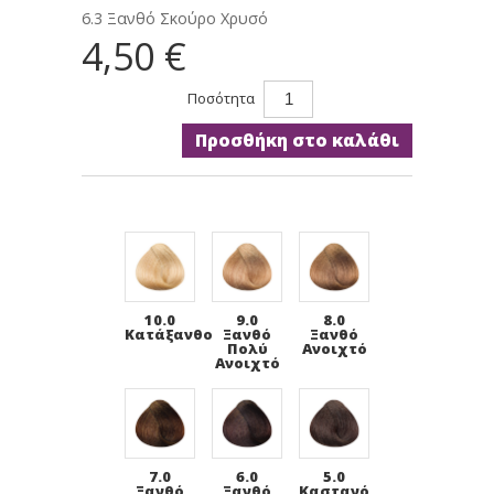
6.3 Ξανθό Σκούρο Χρυσό
4,50 €
Ποσότητα
Προσθήκη στο καλάθι
10.0
9.0
8.0
Κατάξανθο
Ξανθό
Ξανθό
Πολύ
Ανοιχτό
Ανοιχτό
7.0
6.0
5.0
Ξανθό
Ξανθό
Καστανό