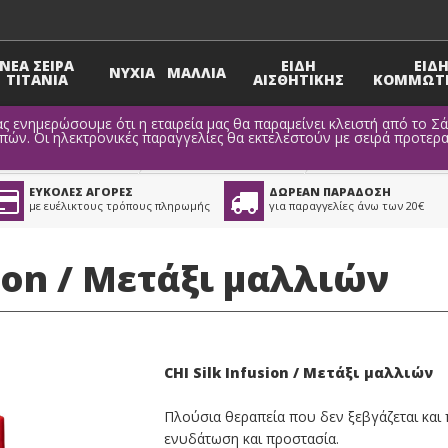
ΝΕΑ ΣΕΙΡΑ
ΕΙΔΗ
ΕΙΔ
ΝΥΧΙΑ
ΜΑΛΛΙΑ
TITANIA
ΑΙΣΘΗΤΙΚΗΣ
ΚΟΜΜΩΤΗ
ς ενημερώσουμε ότι η εταιρεία μας θα παραμείνει κλειστή από το Σ
ν. Οι ηλεκτρονικές παραγγελίες θα εκτελεστούν με σειρά προτερα
Περιποίηση Μαλλιών
>
Θεραπείες Μαλλιών
ΕΥΚΟΛΕΣ ΑΓΟΡΕΣ
ΔΩΡΕΑΝ ΠΑΡΑΔΟΣΗ
με ευέλικτους τρόπους πληρωμής
για παραγγελίες άνω των 20€
sion / Μετάξι μαλλιών
CHI Silk Infusion / Μετάξι μαλλιών
Πλούσια θεραπεία που δεν ξεβγάζεται και
ενυδάτωση και προστασία.