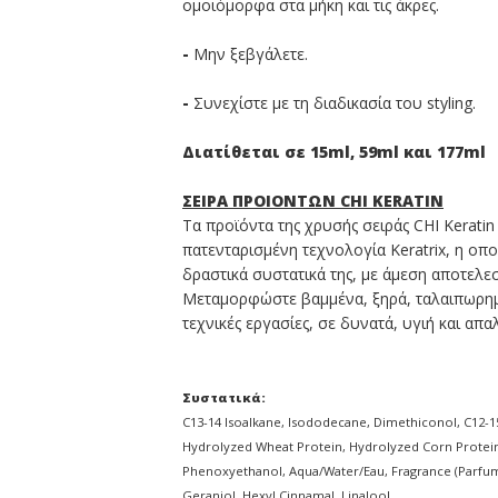
ομοιόμορφα στα μήκη και τις άκρες.
-
Μην ξεβγάλετε.
-
Συνεχίστε με τη διαδικασία του styling.
Διατίθεται σε 15ml, 59ml και 177ml
ΣΕΙΡΑ ΠΡΟΙΟΝΤΩΝ CHI KERATIN
Τα προϊόντα της χρυσής σειράς CHI Kerat
πατενταρισμένη τεχνολογία Keratrix, η οπ
δραστικά συστατικά της, με άμεση αποτελεσ
Μεταμορφώστε βαμμένα, ξηρά, ταλαιπωρημ
τεχνικές εργασίες, σε δυνατά, υγιή και απ
Συστατικά:
C13-14 Isoalkane, Isododecane, Dimethiconol, C12-15
Hydrolyzed Wheat Protein, Hydrolyzed Corn Protein
Phenoxyethanol, Aqua/Water/Eau, Fragrance (Parfum
Geraniol, Hexyl Cinnamal, Linalool.