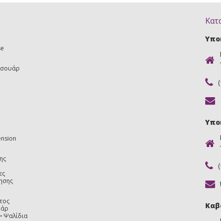
Κατ
Υπο
se
εσουάρ
Υπο
ension
ης
ες
ησης
τος
Καβ
υάρ
Ψαλίδια