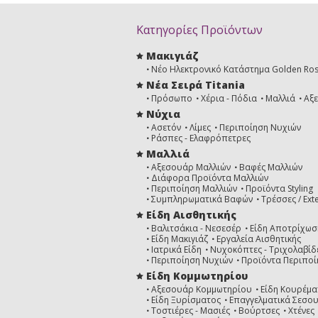
Κατηγορίες Προϊόντων
Μακιγιάζ
Νέο Ηλεκτρονικό Κατάστημα Golden Ro
Νέα Σειρά Titania
Πρόσωπο
Χέρια - Πόδια
Μαλλιά
Αξ
Νύχια
Ασετόν
Λίμες
Περιποίηση Νυχιών
Ράσπες - Ελαφρόπετρες
Μαλλιά
Αξεσουάρ Μαλλιών
Βαφές Μαλλιών
Διάφορα Προϊόντα Μαλλιών
Περιποίηση Μαλλιών
Προϊόντα Styling
Συμπληρωματικά Βαφών
Τρέσσες / Ext
Είδη Αισθητικής
Βαλιτσάκια - Νεσεσέρ
Είδη Αποτρίχωσ
Είδη Μακιγιάζ
Εργαλεία Αισθητικής
Ιατρικά Είδη
Νυχοκόπτες - Τριχολαβίδ
Περιποίηση Νυχιών
Προϊόντα Περιποί
Είδη Κομμωτηρίου
Αξεσουάρ Κομμωτηρίου
Είδη Κουρέμα
Είδη Ξυρίσματος
Επαγγελματικά Σεσο
Τοστιέρες - Μασιές
Βούρτσες
Χτένες