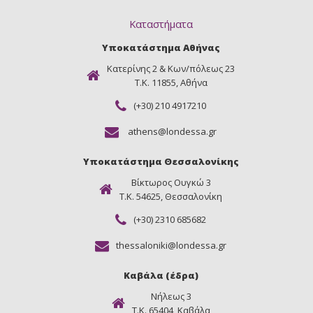
Καταστήματα
Υποκατάστημα Αθήνας
Κατερίνης 2 & Κων/πόλεως 23
Τ.Κ. 11855, Αθήνα
(+30) 210 4917210
athens@londessa.gr
Υποκατάστημα Θεσσαλονίκης
Βίκτωρος Ουγκώ 3
Τ.Κ. 54625, Θεσσαλονίκη
(+30) 2310 685682
thessaloniki@londessa.gr
Καβάλα (έδρα)
Νήλεως 3
Τ.Κ. 65404, Καβάλα