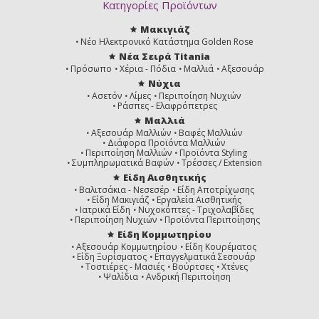
Κατηγορίες Προϊόντων
Μακιγιάζ
Νέο Ηλεκτρονικό Κατάστημα Golden Rose
Νέα Σειρά Titania
Πρόσωπο
Χέρια - Πόδια
Μαλλιά
Αξεσουάρ
Νύχια
Ασετόν
Λίμες
Περιποίηση Νυχιών
Ράσπες - Ελαφρόπετρες
Μαλλιά
Αξεσουάρ Μαλλιών
Βαφές Μαλλιών
Διάφορα Προϊόντα Μαλλιών
Περιποίηση Μαλλιών
Προϊόντα Styling
Συμπληρωματικά Βαφών
Τρέσσες / Extension
Είδη Αισθητικής
Βαλιτσάκια - Νεσεσέρ
Είδη Αποτρίχωσης
Είδη Μακιγιάζ
Εργαλεία Αισθητικής
Ιατρικά Είδη
Νυχοκόπτες - Τριχολαβίδες
Περιποίηση Νυχιών
Προϊόντα Περιποίησης
Είδη Κομμωτηρίου
Αξεσουάρ Κομμωτηρίου
Είδη Κουρέματος
Είδη Ξυρίσματος
Επαγγελματικά Σεσουάρ
Τοστιέρες - Μασιές
Βούρτσες
Χτένες
Ψαλίδια
Ανδρική Περιποίηση