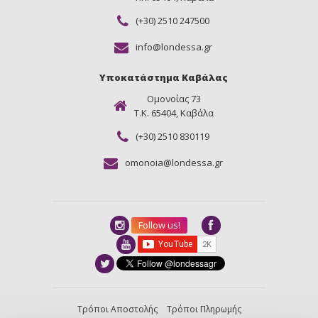
(+30) 2510 247500
info@londessa.gr
Υποκατάστημα Καβάλας
Ομονοίας 73
Τ.Κ. 65404, Καβάλα
(+30) 2510 830119
omonoia@londessa.gr
Follow us!
Τρόποι Αποστολής
Τρόποι Πληρωμής