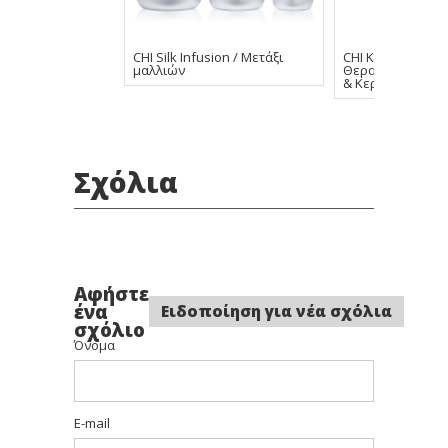
CHI Silk Infusion / Μετάξι
CHI Keratin Silk I
μαλλιών
Θεραπεία Μαλλι
& Κερατίνι
Σχόλια
Αφήστε
ένα
Ειδοποίηση για νέα σχόλια
σχόλιο
Όνομα
E-mail