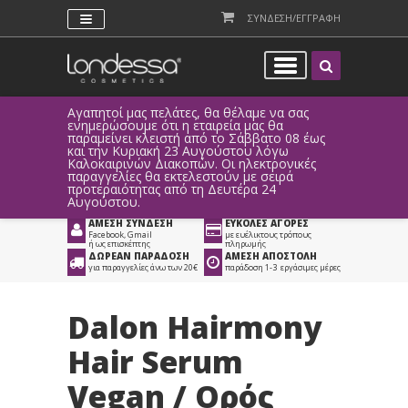
ΣΥΝΔΕΣΗ/ΕΓΓΡΑΦΗ
Αγαπητοί μας πελάτες, θα θέλαμε να σας
Λόγω τεχ
ενημερώσουμε ότι η εταιρεία μας θα
παραγγελ
παραμείνει κλειστή από το Σάββατο 08 έως
αυτοματο
Προϊόντα
>
Μαλλιά
>
και την Κυριακή 23 Αυγούστου λόγω
Καλοκαιρινών Διακοπών. Οι ηλεκτρονικές
Περιποίηση Μαλλιών
>
παραγγελίες θα εκτελεστούν με σειρά
προτεραιότητας από τη Δευτέρα 24
Θεραπείες Μαλλιών
Αυγούστου.
ΑΜΕΣΗ ΣΥΝΔΕΣΗ
ΕΥΚΟΛΕΣ ΑΓΟΡΕΣ
Facebook, Gmail
με ευέλικτους τρόπους
ή ως επισκέπτης
πληρωμής
ΔΩΡΕΑΝ ΠΑΡΑΔΟΣΗ
ΑΜΕΣΗ ΑΠΟΣΤΟΛΗ
για παραγγελίες άνω των 20€
παράδοση 1-3 εργάσιμες μέρες
Dalon Hairmony
Hair Serum
Vegan / Ορός