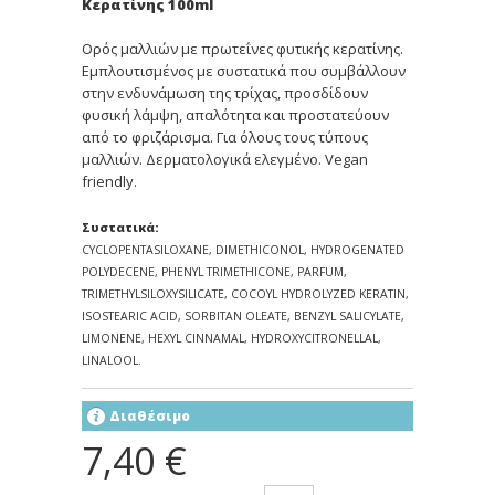
Κερατίνης 100ml
Ορός μαλλιών με πρωτεΐνες φυτικής κερατίνης.
Εμπλουτισμένος με συστατικά που συμβάλλουν
στην ενδυνάμωση της τρίχας, προσδίδουν
φυσική λάμψη, απαλότητα και προστατεύουν
από το φριζάρισμα. Για όλους τους τύπους
μαλλιών. Δερματολογικά ελεγμένο. Vegan
friendly.
Συστατικά:
CYCLOPENTASILOXANE, DIMETHICONOL, HYDROGENATED
POLYDECENE, PHENYL TRIMETHICONE, PARFUM,
TRIMETHYLSILOXYSILICATE, COCOYL HYDROLYZED KERATIN,
ISOSTEARIC ACID, SORBITAN OLEATE, BENZYL SALICYLATE,
LIMONENE, HEXYL CINNAMAL, HYDROXYCITRONELLAL,
LINALOOL.
Διαθέσιμο
7,40 €