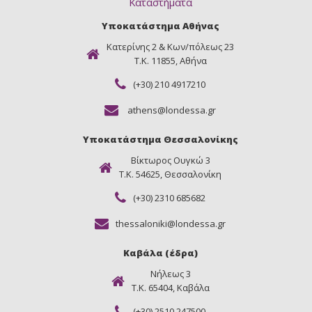
Καταστήματα
Υποκατάστημα Αθήνας
Κατερίνης 2 & Κων/πόλεως 23
Τ.Κ. 11855, Αθήνα
(+30) 210 4917210
athens@londessa.gr
Υποκατάστημα Θεσσαλονίκης
Βίκτωρος Ουγκώ 3
Τ.Κ. 54625, Θεσσαλονίκη
(+30) 2310 685682
thessaloniki@londessa.gr
Καβάλα (έδρα)
Νήλεως 3
Τ.Κ. 65404, Καβάλα
(+30) 2510 247500