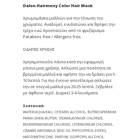
Dalon Hairmony Color Hair Mask
Χρωμομάσκα μαλλιών για την τόνωση του
χρώματος. Αναδομεί, ενυδατώνει και θρέφει την
τρίχα ενώ προστατεύει από το φριζάρισμα.
Parabens free / Allergens free.
ΟΔΗΓΙΕΣ ΧΡΗΣΗΣ
Χρησιμοποιείτε πάντα κατά την εφαρμογή
γάντια μιας χρήσης. Απλώστε μια ποσότητα σε
βρεγμένα μαλλιά και αφήστε την να δράσει για 5-
10 λεπτά. Για πιο έντονο αποτέλεσμα απλώστε
την σε στεγνά μαλλιά για 20-25 λεπτά. Ξεβγάλτε
με άφθονο νερό. Διαρκεί 3-4 λουσίματα.
Συστατικά:
WATER/AQUA/EAU, CETEARYL ALCOHOL, BUTYROSPERMUM
PARKII (SHEA) BUTTER, STEARALKONIUM CHLORIDE,
BEHENTRIMONIUM CHLORIDE, CETRIMONIUM CHLORIDE,
CRAMBE ABYSSINICA SEED OIL PHYTOSTEROL ESTERS,
AMODIMETHICONE, PARFUM, ISOPROPYL ALCOHOL,