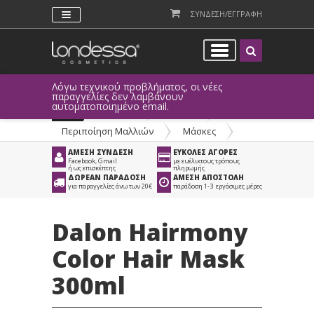
ΣΥΝΔΕΣΗ/ΕΓΓΡΑΦΗ
Λόγω τεχνικού προβλήματος, οι νέες
παραγγελίες δεν λαμβάνουν
αυτοματοποιημένο email.
Προϊόντα
>
Μαλλιά
>
Περιποίηση Μαλλιών
>
Μάσκες
ΑΜΕΣΗ ΣΥΝΔΕΣΗ
ΕΥΚΟΛΕΣ ΑΓΟΡΕΣ
Facebook, Gmail
με ευέλικτους τρόπους
ή ως επισκέπτης
πληρωμής
ΔΩΡΕΑΝ ΠΑΡΑΔΟΣΗ
ΑΜΕΣΗ ΑΠΟΣΤΟΛΗ
για παραγγελίες άνω των 20€
παράδοση 1-3 εργάσιμες μέρες
Dalon Hairmony
Color Hair Mask
300ml