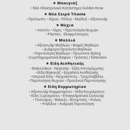
Μακιγιάζ
Νέο Ηλεκτρονικό Κατάστημα Golden Rose
Νέα Σειρά Titania
Πρόσωπο
Χέρια - Πόδια
Μαλλιά
Αξεσουάρ
Νύχια
Ασετόν
Λίμες
Περιποίηση Νυχιών
Ράσπες - Ελαφρόπετρες
Μαλλιά
Αξεσουάρ Μαλλιών
Βαφές Μαλλιών
Διάφορα Προϊόντα Μαλλιών
Περιποίηση Μαλλιών
Προϊόντα Styling
Συμπληρωματικά Βαφών
Τρέσσες / Extension
Είδη Αισθητικής
Βαλιτσάκια - Νεσεσέρ
Είδη Αποτρίχωσης
Είδη Μακιγιάζ
Εργαλεία Αισθητικής
Ιατρικά Είδη
Νυχοκόπτες - Τριχολαβίδες
Περιποίηση Νυχιών
Προϊόντα Περιποίησης
Είδη Κομμωτηρίου
Αξεσουάρ Κομμωτηρίου
Είδη Κουρέματος
Είδη Ξυρίσματος
Επαγγελματικά Σεσουάρ
Τοστιέρες - Μασιές
Βούρτσες
Χτένες
Ψαλίδια
Ανδρική Περιποίηση