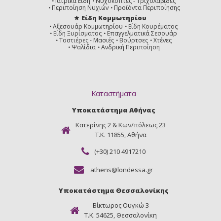
Ιατρικά Είδη
Νυχοκόπτες - Τριχολαβίδες
Περιποίηση Νυχιών
Προϊόντα Περιποίησης
Είδη Κομμωτηρίου
Αξεσουάρ Κομμωτηρίου
Είδη Κουρέματος
Είδη Ξυρίσματος
Επαγγελματικά Σεσουάρ
Τοστιέρες - Μασιές
Βούρτσες
Χτένες
Ψαλίδια
Ανδρική Περιποίηση
Καταστήματα
Υποκατάστημα Αθήνας
Κατερίνης 2 & Κων/πόλεως 23
Τ.Κ. 11855, Αθήνα
(+30) 210 4917210
athens@londessa.gr
Υποκατάστημα Θεσσαλονίκης
Βίκτωρος Ουγκώ 3
Τ.Κ. 54625, Θεσσαλονίκη