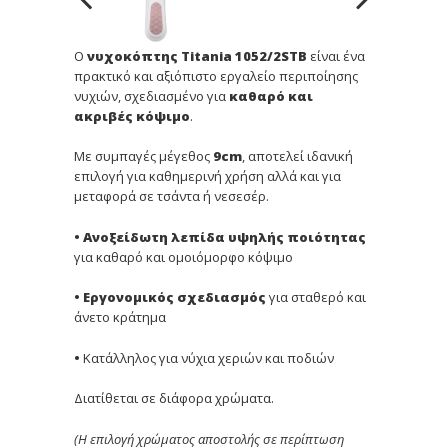
Ο
νυχοκόπτης Titania 1052/2STB
είναι ένα
πρακτικό και αξιόπιστο εργαλείο περιποίησης
νυχιών, σχεδιασμένο για
καθαρό και
ακριβές κόψιμο
.
Με συμπαγές μέγεθος
9cm
, αποτελεί ιδανική
επιλογή για καθημερινή χρήση αλλά και για
μεταφορά σε τσάντα ή νεσεσέρ.
• Ανοξείδωτη λεπίδα υψηλής ποιότητας
για καθαρό και ομοιόμορφο κόψιμο
• Εργονομικός σχεδιασμός
για σταθερό και
άνετο κράτημα
•
Κατάλληλος για νύχια χεριών και ποδιών
Διατίθεται σε διάφορα χρώματα.
(Η επιλογή χρώματος αποστολής σε περίπτωση