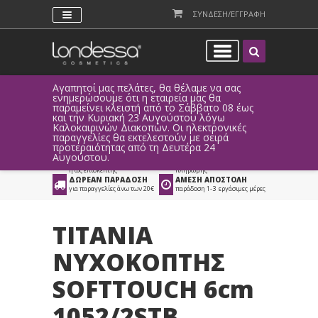
ΣΥΝΔΕΣΗ/ΕΓΓΡΑΦΗ
Αγαπητοί μας πελάτες, θα θέλαμε να σας
Λόγω τεχ
ενημερώσουμε ότι η εταιρεία μας θα
παραγγελ
παραμείνει κλειστή από το Σάββατο 08 έως
αυτοματο
Προϊόντα
>
Νέα Σειρά Titania
>
και την Κυριακή 23 Αυγούστου λόγω
Καλοκαιρινών Διακοπών. Οι ηλεκτρονικές
Χέρια - Πόδια
παραγγελίες θα εκτελεστούν με σειρά
προτεραιότητας από τη Δευτέρα 24
ΑΜΕΣΗ ΣΥΝΔΕΣΗ
ΕΥΚΟΛΕΣ ΑΓΟΡΕΣ
Αυγούστου.
Facebook, Gmail
με ευέλικτους τρόπους
ή ως επισκέπτης
πληρωμής
ΔΩΡΕΑΝ ΠΑΡΑΔΟΣΗ
ΑΜΕΣΗ ΑΠΟΣΤΟΛΗ
για παραγγελίες άνω των 20€
παράδοση 1-3 εργάσιμες μέρες
TITANIA
ΝΥΧΟΚΟΠΤΗΣ
SOFTTOUCH 6cm
1052/2STB