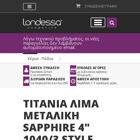
ΣΥΝΔΕΣΗ/ΕΓΓΡΑΦΗ
Λόγω τεχνικού προβλήματος, οι νέες
παραγγελίες δεν λαμβάνουν
αυτοματοποιημένο email.
Προϊόντα
>
Νέα Σειρά Titania
>
Χέρια - Πόδια
ΑΜΕΣΗ ΣΥΝΔΕΣΗ
ΕΥΚΟΛΕΣ ΑΓΟΡΕΣ
Facebook, Gmail
με ευέλικτους τρόπους
ή ως επισκέπτης
πληρωμής
ΔΩΡΕΑΝ ΠΑΡΑΔΟΣΗ
ΑΜΕΣΗ ΑΠΟΣΤΟΛΗ
για παραγγελίες άνω των 20€
παράδοση 1-3 εργάσιμες μέρες
TITANIA ΛΙΜΑ
ΜΕΤΑΛΙΚΗ
SAPPHIRE 4"
1040/3 STYLE