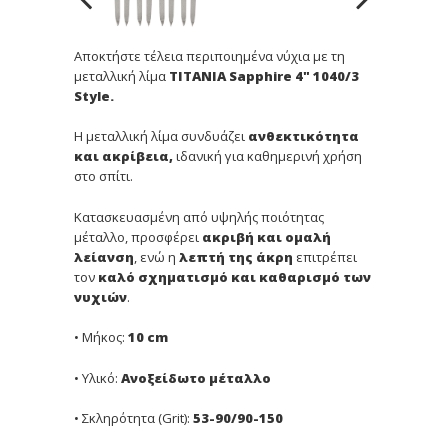
Αποκτήστε τέλεια περιποιημένα νύχια με τη
μεταλλική λίμα
TITANIA Sapphire 4" 1040/3
Style.
Η μεταλλική λίμα συνδυάζει
ανθεκτικότητα
και
ακρίβεια,
ιδανική για καθημερινή χρήση
στο σπίτι.
Κατασκευασμένη από υψηλής ποιότητας
μέταλλο, προσφέρει
ακριβή και ομαλή
λείανση
, ενώ η
λεπτή της άκρη
επιτρέπει
τον
καλό σχηματισμό και καθαρισμό των
νυχιών
.
• Μήκος:
10 cm
• Υλικό:
Ανοξείδωτο μέταλλο
• Σκληρότητα (Grit):
53-90/90-150