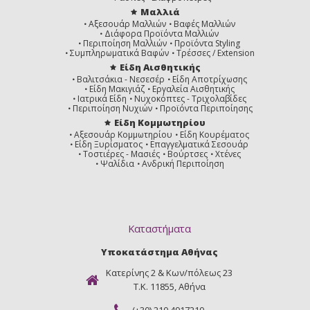
Μαλλιά
Αξεσουάρ Μαλλιών
Βαφές Μαλλιών
Διάφορα Προϊόντα Μαλλιών
Περιποίηση Μαλλιών
Προϊόντα Styling
Συμπληρωματικά Βαφών
Τρέσσες / Extension
Είδη Αισθητικής
Βαλιτσάκια - Νεσεσέρ
Είδη Αποτρίχωσης
Είδη Μακιγιάζ
Εργαλεία Αισθητικής
Ιατρικά Είδη
Νυχοκόπτες - Τριχολαβίδες
Περιποίηση Νυχιών
Προϊόντα Περιποίησης
Είδη Κομμωτηρίου
Αξεσουάρ Κομμωτηρίου
Είδη Κουρέματος
Είδη Ξυρίσματος
Επαγγελματικά Σεσουάρ
Τοστιέρες - Μασιές
Βούρτσες
Χτένες
Ψαλίδια
Ανδρική Περιποίηση
Καταστήματα
Υποκατάστημα Αθήνας
Κατερίνης 2 & Κων/πόλεως 23
Τ.Κ. 11855, Αθήνα
(+30) 210 4917210