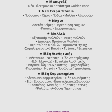
Μακιγιάζ
Νέο Ηλεκτρονικό Κατάστημα Golden Rose
Νέα Σειρά Titania
Πρόσωπο
Χέρια - Πόδια
Μαλλιά
Αξεσουάρ
Νύχια
Ασετόν
Λίμες
Περιποίηση Νυχιών
Ράσπες - Ελαφρόπετρες
Μαλλιά
Αξεσουάρ Μαλλιών
Βαφές Μαλλιών
Διάφορα Προϊόντα Μαλλιών
Περιποίηση Μαλλιών
Προϊόντα Styling
Συμπληρωματικά Βαφών
Τρέσσες / Extension
Είδη Αισθητικής
Βαλιτσάκια - Νεσεσέρ
Είδη Αποτρίχωσης
Είδη Μακιγιάζ
Εργαλεία Αισθητικής
Ιατρικά Είδη
Νυχοκόπτες - Τριχολαβίδες
Περιποίηση Νυχιών
Προϊόντα Περιποίησης
Είδη Κομμωτηρίου
Αξεσουάρ Κομμωτηρίου
Είδη Κουρέματος
Είδη Ξυρίσματος
Επαγγελματικά Σεσουάρ
Τοστιέρες - Μασιές
Βούρτσες
Χτένες
Ψαλίδια
Ανδρική Περιποίηση
Καταστήματα