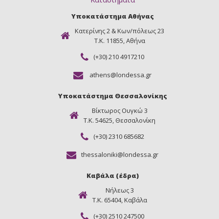
Υποκατάστημα Αθήνας
Κατερίνης 2 & Κων/πόλεως 23
Τ.Κ. 11855, Αθήνα
(+30) 210 4917210
athens@londessa.gr
Υποκατάστημα Θεσσαλονίκης
Βίκτωρος Ουγκώ 3
Τ.Κ. 54625, Θεσσαλονίκη
(+30) 2310 685682
thessaloniki@londessa.gr
Καβάλα (έδρα)
Νήλεως 3
Τ.Κ. 65404, Καβάλα
(+30) 2510 247500