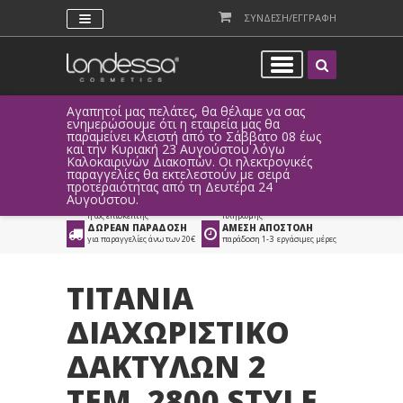
ΣΥΝΔΕΣΗ/ΕΓΓΡΑΦΗ
Αγαπητοί μας πελάτες, θα θέλαμε να σας
Λόγω τεχ
ενημερώσουμε ότι η εταιρεία μας θα
παραγγελ
παραμείνει κλειστή από το Σάββατο 08 έως
αυτοματο
Προϊόντα
>
Νέα Σειρά Titania
>
και την Κυριακή 23 Αυγούστου λόγω
Καλοκαιρινών Διακοπών. Οι ηλεκτρονικές
Χέρια - Πόδια
παραγγελίες θα εκτελεστούν με σειρά
προτεραιότητας από τη Δευτέρα 24
ΑΜΕΣΗ ΣΥΝΔΕΣΗ
ΕΥΚΟΛΕΣ ΑΓΟΡΕΣ
Αυγούστου.
Facebook, Gmail
με ευέλικτους τρόπους
ή ως επισκέπτης
πληρωμής
ΔΩΡΕΑΝ ΠΑΡΑΔΟΣΗ
ΑΜΕΣΗ ΑΠΟΣΤΟΛΗ
για παραγγελίες άνω των 20€
παράδοση 1-3 εργάσιμες μέρες
TITANIA
ΔΙΑΧΩΡΙΣΤΙΚΟ
ΔΑΚΤΥΛΩΝ 2
ΤΕΜ. 2800 STYLE