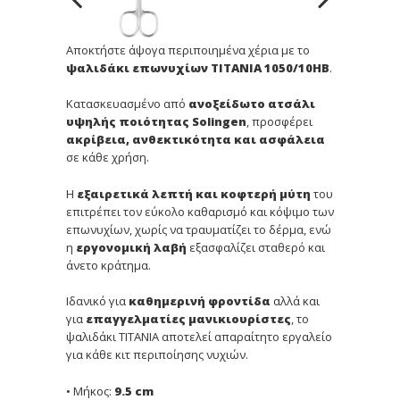
Αποκτήστε άψογα περιποιημένα χέρια με το
ψαλιδάκι επωνυχίων TITANIA 1050/10HB
.
Κατασκευασμένο από
ανοξείδωτο ατσάλι
υψηλής ποιότητας Solingen
, προσφέρει
ακρίβεια, ανθεκτικότητα και ασφάλεια
σε κάθε χρήση.
Η
εξαιρετικά
λεπτή και κοφτερή μύτη
του
επιτρέπει τον εύκολο καθαρισμό και κόψιμο των
επωνυχίων, χωρίς να τραυματίζει το δέρμα, ενώ
η
εργονομική λαβή
εξασφαλίζει σταθερό και
άνετο κράτημα.
Ιδανικό για
καθημερινή φροντίδα
αλλά και
για
επαγγελματίες μανικιουρίστες
, το
ψαλιδάκι TITANIA αποτελεί απαραίτητο εργαλείο
για κάθε κιτ περιποίησης νυχιών.
• Μήκος:
9.5 cm