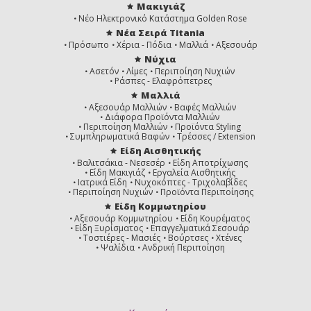
Μακιγιάζ
Νέο Ηλεκτρονικό Κατάστημα Golden Rose
Νέα Σειρά Titania
Πρόσωπο
Χέρια - Πόδια
Μαλλιά
Αξεσουάρ
Νύχια
Ασετόν
Λίμες
Περιποίηση Νυχιών
Ράσπες - Ελαφρόπετρες
Μαλλιά
Αξεσουάρ Μαλλιών
Βαφές Μαλλιών
Διάφορα Προϊόντα Μαλλιών
Περιποίηση Μαλλιών
Προϊόντα Styling
Συμπληρωματικά Βαφών
Τρέσσες / Extension
Είδη Αισθητικής
Βαλιτσάκια - Νεσεσέρ
Είδη Αποτρίχωσης
Είδη Μακιγιάζ
Εργαλεία Αισθητικής
Ιατρικά Είδη
Νυχοκόπτες - Τριχολαβίδες
Περιποίηση Νυχιών
Προϊόντα Περιποίησης
Είδη Κομμωτηρίου
Αξεσουάρ Κομμωτηρίου
Είδη Κουρέματος
Είδη Ξυρίσματος
Επαγγελματικά Σεσουάρ
Τοστιέρες - Μασιές
Βούρτσες
Χτένες
Ψαλίδια
Ανδρική Περιποίηση