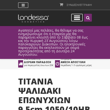
ΣΥΝΔΕΣΗ/ΕΓΓΡΑΦΗ
Αγαπητοί μας πελάτες, θα θέλαμε να σας
Λόγω τεχ
ενημερώσουμε ότι η εταιρεία μας θα
παραγγελ
παραμείνει κλειστή από το Σάββατο 08 έως
αυτοματο
Προϊόντα
>
Νέα Σειρά Titania
>
και την Κυριακή 23 Αυγούστου λόγω
Καλοκαιρινών Διακοπών. Οι ηλεκτρονικές
Χέρια - Πόδια
παραγγελίες θα εκτελεστούν με σειρά
προτεραιότητας από τη Δευτέρα 24
ΑΜΕΣΗ ΣΥΝΔΕΣΗ
ΕΥΚΟΛΕΣ ΑΓΟΡΕΣ
Αυγούστου.
Facebook, Gmail
με ευέλικτους τρόπους
ή ως επισκέπτης
πληρωμής
ΔΩΡΕΑΝ ΠΑΡΑΔΟΣΗ
ΑΜΕΣΗ ΑΠΟΣΤΟΛΗ
για παραγγελίες άνω των 20€
παράδοση 1-3 εργάσιμες μέρες
TITANIA
ΨΑΛΙΔΑΚΙ
ΕΠΩΝΥΧΙΩΝ
9.5cm 1050/10HB