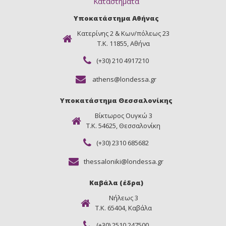
Καταστήματα
Υποκατάστημα Αθήνας
Κατερίνης 2 & Κων/πόλεως 23
Τ.Κ. 11855, Αθήνα
(+30) 210 4917210
athens@londessa.gr
Υποκατάστημα Θεσσαλονίκης
Βίκτωρος Ουγκώ 3
Τ.Κ. 54625, Θεσσαλονίκη
(+30) 2310 685682
thessaloniki@londessa.gr
Καβάλα (έδρα)
Νήλεως 3
Τ.Κ. 65404, Καβάλα
(+30) 2510 247500