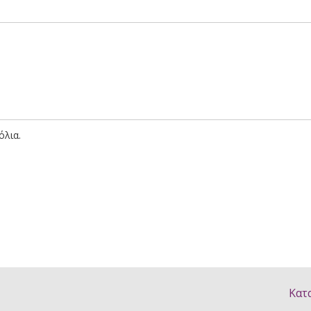
όλια.
Κατ