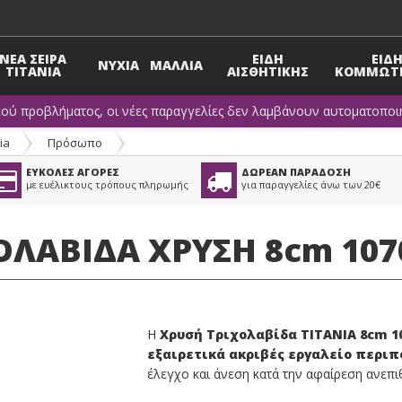
ΝΕΑ ΣΕΙΡΑ
ΕΙΔΗ
ΕΙΔ
ΝΥΧΙΑ
ΜΑΛΛΙΑ
TITANIA
ΑΙΣΘΗΤΙΚΗΣ
ΚΟΜΜΩΤΗ
κού προβλήματος, οι νέες παραγγελίες δεν λαμβάνουν αυτοματοποιη
ia
>
Πρόσωπο
ΕΥΚΟΛΕΣ ΑΓΟΡΕΣ
ΔΩΡΕΑΝ ΠΑΡΑΔΟΣΗ
με ευέλικτους τρόπους πληρωμής
για παραγγελίες άνω των 20€
ΧΟΛΑΒΙΔΑ ΧΡΥΣΗ 8cm 10
Η
Χρυσή
Τριχολαβίδα TITANIA 8cm 1
εξαιρετικά ακριβές εργαλείο περιπ
έλεγχο και άνεση κατά την αφαίρεση ανεπ