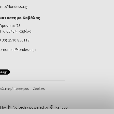
info@londessa.gr
κατάστημα Καβάλας
Ομονοίας 73
Τ.Κ. 65404, Καβάλα
(+30) 2510 830119
omonoia@londessa.gr
ολιτική Απορρήτου
Cookies
d by
Nortech
/
powered by
Kentico
©2013-2026