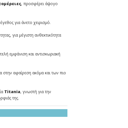
τομέρειες
, προσφέρει άψογο
έγεθος για άνετο χειρισμό.
ητας, για μέγιστη ανθεκτικότητα
ελή εμφάνιση και αντισκωριακή
α στην αφαίρεση ακόμα και των πιο
εία
Titania
, γνωστή για την
ρφιάς της.