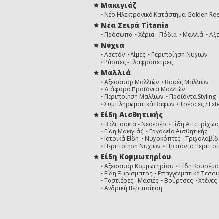
Μακιγιάζ
Νέο Ηλεκτρονικό Κατάστημα Golden Ro
Νέα Σειρά Titania
Πρόσωπο
Χέρια - Πόδια
Μαλλιά
Αξ
Νύχια
Ασετόν
Λίμες
Περιποίηση Νυχιών
Ράσπες - Ελαφρόπετρες
Μαλλιά
Αξεσουάρ Μαλλιών
Βαφές Μαλλιών
Διάφορα Προϊόντα Μαλλιών
Περιποίηση Μαλλιών
Προϊόντα Styling
Συμπληρωματικά Βαφών
Τρέσσες / Ext
Είδη Αισθητικής
Βαλιτσάκια - Νεσεσέρ
Είδη Αποτρίχωσ
Είδη Μακιγιάζ
Εργαλεία Αισθητικής
Ιατρικά Είδη
Νυχοκόπτες - Τριχολαβίδ
Περιποίηση Νυχιών
Προϊόντα Περιποί
Είδη Κομμωτηρίου
Αξεσουάρ Κομμωτηρίου
Είδη Κουρέμα
Είδη Ξυρίσματος
Επαγγελματικά Σεσο
Τοστιέρες - Μασιές
Βούρτσες
Χτένες
Ανδρική Περιποίηση