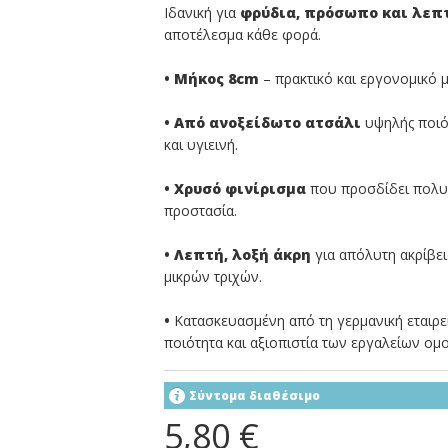
Ιδανική για
φρύδια, πρόσωπο και λεπ
αποτέλεσμα κάθε φορά.
• Μήκος 8cm
– πρακτικό και εργονομικό μ
• Από ανοξείδωτο ατσάλι
υψηλής ποιότ
και υγιεινή.
• Χρυσό φινίρισμα
που προσδίδει πολυτ
προστασία.
• Λεπτή, λοξή άκρη
για απόλυτη ακρίβει
μικρών τριχών.
•
Κατασκευασμένη από τη γερμανική εταιρ
ποιότητα και αξιοπιστία των εργαλείων ομο
Σύντομα διαθέσιμο
5,80 €