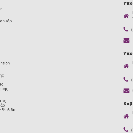
Υπο
se
εσουάρ
Υπο
ension
ης
ες
ησης
τος
Καβ
υάρ
Ψαλίδια