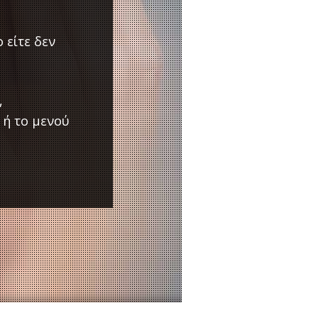
 είτε δεν
,
 ή το μενού