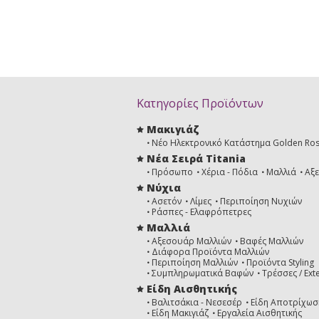
Κατηγορίες Προϊόντων
Μακιγιάζ
Νέο Ηλεκτρονικό Κατάστημα Golden Ro
Νέα Σειρά Titania
Πρόσωπο
Χέρια - Πόδια
Μαλλιά
Αξ
Νύχια
Ασετόν
Λίμες
Περιποίηση Νυχιών
Ράσπες - Ελαφρόπετρες
Μαλλιά
Αξεσουάρ Μαλλιών
Βαφές Μαλλιών
Διάφορα Προϊόντα Μαλλιών
Περιποίηση Μαλλιών
Προϊόντα Styling
Συμπληρωματικά Βαφών
Τρέσσες / Ext
Είδη Αισθητικής
Βαλιτσάκια - Νεσεσέρ
Είδη Αποτρίχωσ
Είδη Μακιγιάζ
Εργαλεία Αισθητικής