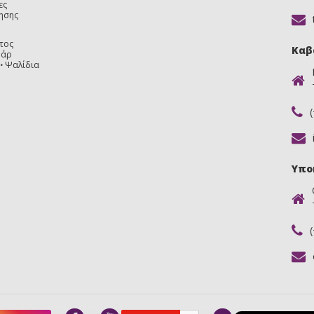
ες
ησης
τος
Καβ
υάρ
Ψαλίδια
Υπο