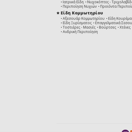
Ιατρικά Είδη
Νυχοκόπτες - Τριχολαβίδ
Περιποίηση Νυχιών
Προϊόντα Περιποί
Είδη Κομμωτηρίου
Αξεσουάρ Κομμωτηρίου
Είδη Κουρέμα
Είδη Ξυρίσματος
Επαγγελματικά Σεσο
Τοστιέρες - Μασιές
Βούρτσες
Χτένες
Ανδρική Περιποίηση