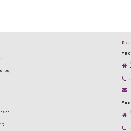
Κατ
Υπο
se
εσουάρ
Υπο
ension
ης