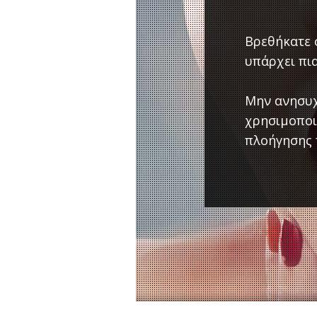
Βρεθήκατε σ
υπάρχει πια
Μην ανησυχ
χρησιμοποι
πλοήγησης 