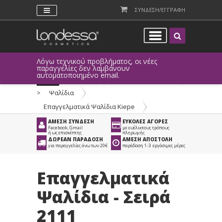
ΣΥΝΔΕΣΗ/ΕΓΓΡΑΦΗ
Λόγω τεχνικού προβλήματος, οι νέες
παραγγελίες δεν λαμβάνουν
αυτοματοποιημένο email.
Προϊόντα
>
Είδη Κομμωτηρίου
>
Ψαλίδια
>
Επαγγελματικά Ψαλίδια Kiepe
ΑΜΕΣΗ ΣΥΝΔΕΣΗ
ΕΥΚΟΛΕΣ ΑΓΟΡΕΣ
Facebook, Gmail
με ευέλικτους τρόπους
ή ως επισκέπτης
πληρωμής
ΔΩΡΕΑΝ ΠΑΡΑΔΟΣΗ
ΑΜΕΣΗ ΑΠΟΣΤΟΛΗ
για παραγγελίες άνω των 20€
παράδοση 1-3 εργάσιμες μέρες
Επαγγελματικά
Ψαλίδια - Σειρά
2111