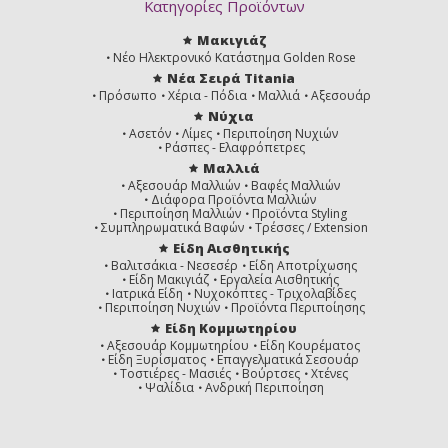
Κατηγορίες Προϊόντων
Μακιγιάζ
Νέο Ηλεκτρονικό Κατάστημα Golden Rose
Νέα Σειρά Titania
Πρόσωπο
Χέρια - Πόδια
Μαλλιά
Αξεσουάρ
Νύχια
Ασετόν
Λίμες
Περιποίηση Νυχιών
Ράσπες - Ελαφρόπετρες
Μαλλιά
Αξεσουάρ Μαλλιών
Βαφές Μαλλιών
Διάφορα Προϊόντα Μαλλιών
Περιποίηση Μαλλιών
Προϊόντα Styling
Συμπληρωματικά Βαφών
Τρέσσες / Extension
Είδη Αισθητικής
Βαλιτσάκια - Νεσεσέρ
Είδη Αποτρίχωσης
Είδη Μακιγιάζ
Εργαλεία Αισθητικής
Ιατρικά Είδη
Νυχοκόπτες - Τριχολαβίδες
Περιποίηση Νυχιών
Προϊόντα Περιποίησης
Είδη Κομμωτηρίου
Αξεσουάρ Κομμωτηρίου
Είδη Κουρέματος
Είδη Ξυρίσματος
Επαγγελματικά Σεσουάρ
Τοστιέρες - Μασιές
Βούρτσες
Χτένες
Ψαλίδια
Ανδρική Περιποίηση