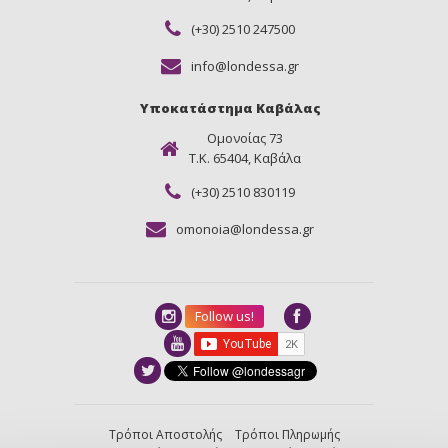
(+30) 2510 247500
info@londessa.gr
Υποκατάστημα Καβάλας
Ομονοίας 73
Τ.Κ. 65404, Καβάλα
(+30) 2510 830119
omonoia@londessa.gr
Follow us!
Τρόποι Αποστολής
Τρόποι Πληρωμής