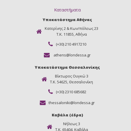
Καταστήματα
Υποκατάστημα Αθήνας
Κατερίνης 2 & Κων/πόλεως 23
Τ.Κ. 11855, Αθήνα
(+30) 210 4917210
athens@londessa.gr
Υποκατάστημα Θεσσαλονίκης
Βίκτωρος Ουγκώ 3
Τ.Κ. 54625, Θεσσαλονίκη
(+30) 2310 685682
thessaloniki@londessa.gr
Καβάλα (έδρα)
Νήλεως 3
Τ.Κ. 65404, Καβάλα