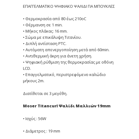
ΕΠΑΓΓΕΛΜΑΤΙΚΟ ΨΗΦΙΑΚΟ ΨΑΛΙΔΙ ΓΙΑ ΜΠΟΥΚΛΕΣ
• Θερμοκρασία από 80 έως 210οC
• Θέρμανση σε 1 min.
• Μήκος πλάκας: 16 mm.
• Σώμα με επικάλυψη Τιτανίου.
• Διπλή αντίσταση PTC.
• Αυτόματη απενεργοποίηση μετά από 60min.
• Αντιθερμική άκρη για άνετη χρήση.
• Ψηφιακή ρύθμιση της θερμοκρασίας με οθόνη
LCD.
• Επαγγελματικό, περιστρεφόμενο καλώδιο
μήκους 2m.
Διατίθεται σε 3 μεγέθη.
Moser Titancurl Ψαλίδι Μαλλιών 19mm
• Ισχύς : 56W
• Διάμετρος : 19 mm