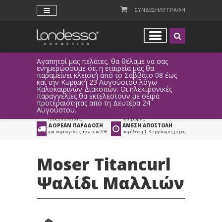
ΣΥΝΔΕΣΗ/ΕΓΓΡΑΦΗ
Αγαπητοί μας πελάτες, θα θέλαμε να σας
Λόγω τεχ
ενημερώσουμε ότι η εταιρεία μας θα
παραγγελ
παραμείνει κλειστή από το Σάββατο 08 έως
αυτοματο
Προϊόντα
>
Είδη Κομμωτηρίου
και την Κυριακή 23 Αυγούστου λόγω
Καλοκαιρινών Διακοπών. Οι ηλεκτρονικές
>
Τοστιέρες - Μασιές
παραγγελίες θα εκτελεστούν με σειρά
προτεραιότητας από τη Δευτέρα 24
ΑΜΕΣΗ ΣΥΝΔΕΣΗ
ΕΥΚΟΛΕΣ ΑΓΟΡΕΣ
Αυγούστου.
Facebook, Gmail
με ευέλικτους τρόπους
ή ως επισκέπτης
πληρωμής
ΔΩΡΕΑΝ ΠΑΡΑΔΟΣΗ
ΑΜΕΣΗ ΑΠΟΣΤΟΛΗ
για παραγγελίες άνω των 20€
παράδοση 1-3 εργάσιμες μέρες
Moser Titancurl
Ψαλίδι Μαλλιών