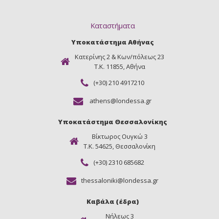
Καταστήματα
Υποκατάστημα Αθήνας
Κατερίνης 2 & Κων/πόλεως 23
Τ.Κ. 11855, Αθήνα
(+30) 210 4917210
athens@londessa.gr
Υποκατάστημα Θεσσαλονίκης
Βίκτωρος Ουγκώ 3
Τ.Κ. 54625, Θεσσαλονίκη
(+30) 2310 685682
thessaloniki@londessa.gr
Καβάλα (έδρα)
Νήλεως 3