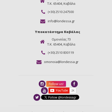
Τ.Κ. 65404, Καβάλα
(+30) 2510 247500
info@londessa.gr
Υποκατάστημα Καβάλας
Ομονοίας 73
Τ.Κ. 65404, Καβάλα
(+30) 2510 830119
omonoia@londessa.gr
Follow us!