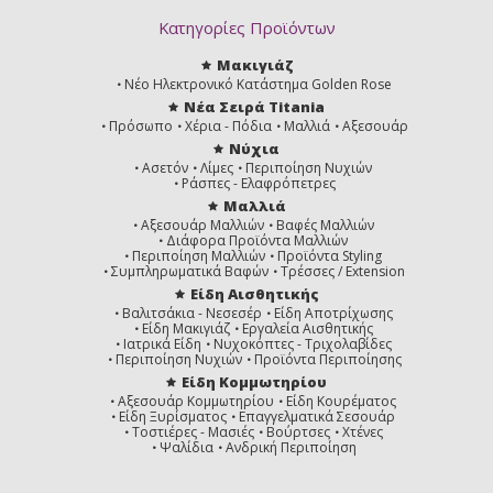
Κατηγορίες Προϊόντων
Μακιγιάζ
Νέο Ηλεκτρονικό Κατάστημα Golden Rose
Νέα Σειρά Titania
Πρόσωπο
Χέρια - Πόδια
Μαλλιά
Αξεσουάρ
Νύχια
Ασετόν
Λίμες
Περιποίηση Νυχιών
Ράσπες - Ελαφρόπετρες
Μαλλιά
Αξεσουάρ Μαλλιών
Βαφές Μαλλιών
Διάφορα Προϊόντα Μαλλιών
Περιποίηση Μαλλιών
Προϊόντα Styling
Συμπληρωματικά Βαφών
Τρέσσες / Extension
Είδη Αισθητικής
Βαλιτσάκια - Νεσεσέρ
Είδη Αποτρίχωσης
Είδη Μακιγιάζ
Εργαλεία Αισθητικής
Ιατρικά Είδη
Νυχοκόπτες - Τριχολαβίδες
Περιποίηση Νυχιών
Προϊόντα Περιποίησης
Είδη Κομμωτηρίου
Αξεσουάρ Κομμωτηρίου
Είδη Κουρέματος
Είδη Ξυρίσματος
Επαγγελματικά Σεσουάρ
Τοστιέρες - Μασιές
Βούρτσες
Χτένες
Ψαλίδια
Ανδρική Περιποίηση