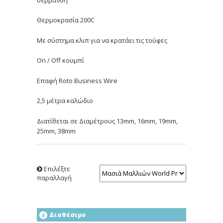
θέρμανση
Θερμοκρασία 200C
Με σύστημα κλιπ για να κρατάει τις τούφες
On / Off κουμπί
Επαφή Roto Business Wire
2,5 μέτρα καλώδιο
Διατίθεται σε Διαμέτρους 13mm, 16mm, 19mm,
25mm, 38mm
Επιλέξτε
παραλλαγή
Διαθέσιμο