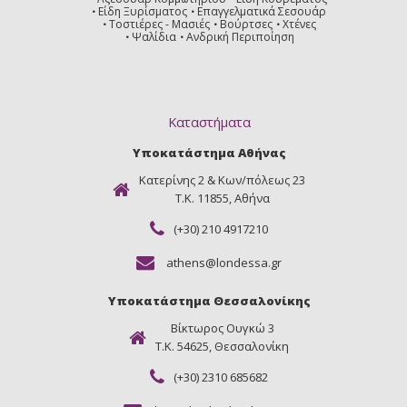
Είδη Ξυρίσματος
Επαγγελματικά Σεσουάρ
Τοστιέρες - Μασιές
Βούρτσες
Χτένες
Ψαλίδια
Ανδρική Περιποίηση
Καταστήματα
Υποκατάστημα Αθήνας
Κατερίνης 2 & Κων/πόλεως 23
Τ.Κ. 11855, Αθήνα
(+30) 210 4917210
athens@londessa.gr
Υποκατάστημα Θεσσαλονίκης
Βίκτωρος Ουγκώ 3
Τ.Κ. 54625, Θεσσαλονίκη
(+30) 2310 685682