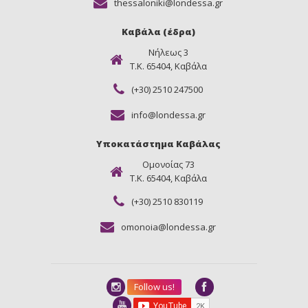
thessaloniki@londessa.gr
Καβάλα (έδρα)
Νήλεως 3
Τ.Κ. 65404, Καβάλα
(+30) 2510 247500
info@londessa.gr
Υποκατάστημα Καβάλας
Ομονοίας 73
Τ.Κ. 65404, Καβάλα
(+30) 2510 830119
omonoia@londessa.gr
Follow us!