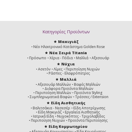
Κατηγορίες Προϊόντων
Μακιγιάζ
Νέο Ηλεκτρονικό Κατάστημα Golden Rose
Νέα Σειρά Titania
Πρόσωπο
Χέρια - Πόδια
Μαλλιά
Αξεσουάρ
Νύχια
Ασετόν
Λίμες
Περιποίηση Νυχιών
Ράσπες - Ελαφρόπετρες
Μαλλιά
Αξεσουάρ Μαλλιών
Βαφές Μαλλιών
Διάφορα Προϊόντα Μαλλιών
Περιποίηση Μαλλιών
Προϊόντα Styling
Συμπληρωματικά Βαφών
Τρέσσες / Extension
Είδη Αισθητικής
Βαλιτσάκια - Νεσεσέρ
Είδη Αποτρίχωσης
Είδη Μακιγιάζ
Εργαλεία Αισθητικής
Ιατρικά Είδη
Νυχοκόπτες - Τριχολαβίδες
Περιποίηση Νυχιών
Προϊόντα Περιποίησης
Είδη Κομμωτηρίου
Αξεσουάρ Κομμωτηρίου
Είδη Κουρέματος