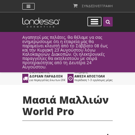
ΣΥΝΔΕΣΗ/ΕΓΓΡΑΦΗ
Αγαπητοί μας πελάτες, θα θέλαμε να σας
Λόγω τεχ
ενημερώσουμε ότι η εταιρεία μας θα
παραγγελ
παραμείνει κλειστή από το Σάββατο 08 έως
αυτοματο
Προϊόντα
>
Είδη Κομμωτηρίου
και την Κυριακή 23 Αυγούστου λόγω
Καλοκαιρινών Διακοπών. Οι ηλεκτρονικές
>
Τοστιέρες - Μασιές
παραγγελίες θα εκτελεστούν με σειρά
προτεραιότητας από τη Δευτέρα 24
ΑΜΕΣΗ ΣΥΝΔΕΣΗ
ΕΥΚΟΛΕΣ ΑΓΟΡΕΣ
Αυγούστου.
Facebook, Gmail
με ευέλικτους τρόπους
ή ως επισκέπτης
πληρωμής
ΔΩΡΕΑΝ ΠΑΡΑΔΟΣΗ
ΑΜΕΣΗ ΑΠΟΣΤΟΛΗ
για παραγγελίες άνω των 20€
παράδοση 1-3 εργάσιμες μέρες
Μασιά Μαλλιών
World Pro