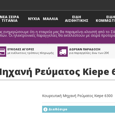
ΝΕΑ ΣΕΙΡΑ
ΕΙΔΗ
ΕΙΔ
ΝΥΧΙΑ
ΜΑΛΛΙΑ
TITANIA
ΑΙΣΘΗΤΙΚΗΣ
ΚΟΜΜΩΤΗ
ς ενημερώσουμε ότι η εταιρεία μας θα παραμείνει κλειστή από το Σ
ν. Οι ηλεκτρονικές παραγγελίες θα εκτελεστούν με σειρά προτερα
ίου
>
Είδη Κουρέματος
>
Μηχανές Κουρέματος Kiepe
ΕΥΚΟΛΕΣ ΑΓΟΡΕΣ
ΔΩΡΕΑΝ ΠΑΡΑΔΟΣΗ
με ευέλικτους τρόπους πληρωμής
για παραγγελίες άνω των 20€
ηχανή Ρεύματος Kiepe 
Κουρευτική Μηχανή Ρεύματος Kiepe 6300
Διαθέσιμο