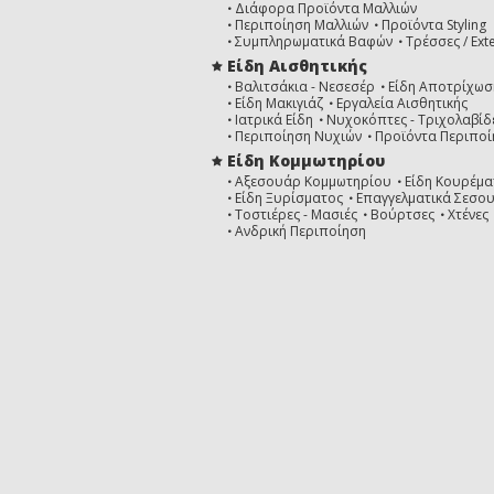
Διάφορα Προϊόντα Μαλλιών
Περιποίηση Μαλλιών
Προϊόντα Styling
Συμπληρωματικά Βαφών
Τρέσσες / Ext
Είδη Αισθητικής
Βαλιτσάκια - Νεσεσέρ
Είδη Αποτρίχωσ
Είδη Μακιγιάζ
Εργαλεία Αισθητικής
Ιατρικά Είδη
Νυχοκόπτες - Τριχολαβίδ
Περιποίηση Νυχιών
Προϊόντα Περιποί
Είδη Κομμωτηρίου
Αξεσουάρ Κομμωτηρίου
Είδη Κουρέμα
Είδη Ξυρίσματος
Επαγγελματικά Σεσο
Τοστιέρες - Μασιές
Βούρτσες
Χτένες
Ανδρική Περιποίηση