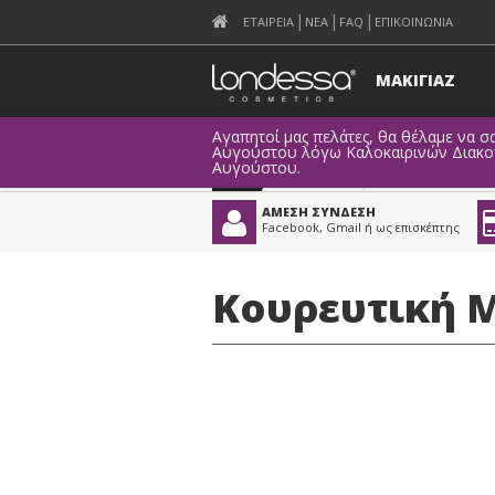
ΕΤΑΙΡΕΙΑ
ΝΕΑ
FAQ
ΕΠΙΚΟΙΝΩΝΙΑ
ΜΑΚΙΓΙΑΖ
Αγαπητοί μας πελάτες, θα θέλαμε να σα
Αυγούστου λόγω Καλοκαιρινών Διακοπώ
Αυγούστου.
Προϊόντα
>
Είδη Κομμωτηρ
ΑΜΕΣΗ ΣΥΝΔΕΣΗ
Facebook, Gmail ή ως επισκέπτης
Κουρευτική Μ