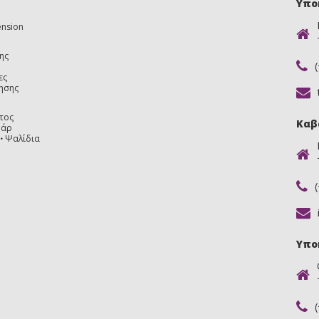
Υπο
ension
ης
ες
ησης
τος
Καβ
υάρ
Ψαλίδια
Υπο