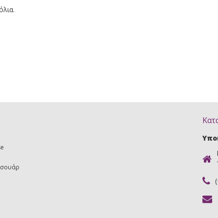
όλια.
Κατ
Υπο
se
εσουάρ